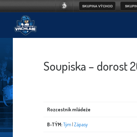
Soupiska – dorost
Rozcestník mládeže
B-TÝM:
Tým
|
Zápasy