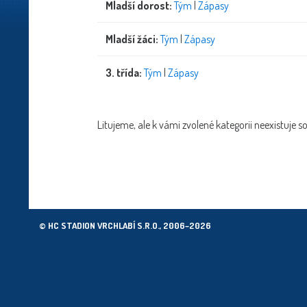
Mladší dorost:
Tým
|
Zápasy
Mladší žáci:
Tým
|
Zápasy
3. třída:
Tým
|
Zápasy
Litujeme, ale k vámi zvolené kategorii neexistuje s
© HC STADION VRCHLABÍ S.R.O., 2006–2026