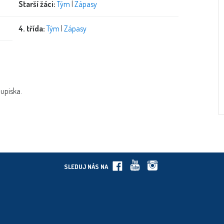
Starší žáci:
Tým
|
Zápasy
4. třída:
Tým
|
Zápasy
oupiska.
SLEDUJ NÁS NA