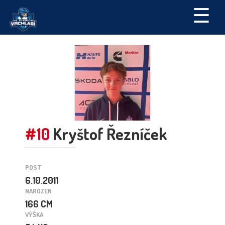
☰
#10
Kryštof Řezníček
POST
6.10.2011
NAROZEN
166 CM
VÝŠKA