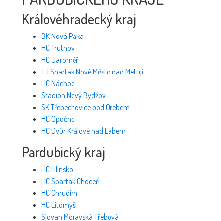
Královéhradecký kraj
BK Nová Paka
HC Trutnov
HC Jaroměř
TJ Spartak Nové Město nad Metují
HC Náchod
Stadion Nový Bydžov
SK Třebechovice pod Orebem
HC Opočno
HC Dvůr Králové nad Labem
Pardubický kraj
HC Hlinsko
HC Spartak Choceň
HC Chrudim
HC Litomyšl
Slovan Moravská Třebová