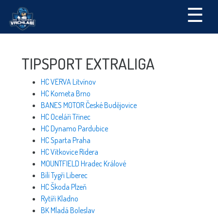
☰
TIPSPORT EXTRALIGA
HC VERVA Litvínov
HC Kometa Brno
BANES MOTOR České Budějovice
HC Oceláři Třinec
HC Dynamo Pardubice
HC Sparta Praha
HC Vítkovice Ridera
MOUNTFIELD Hradec Králové
Bílí Tygři Liberec
HC Škoda Plzeň
Rytíři Kladno
BK Mladá Boleslav