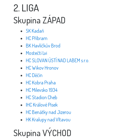
2. LIGA
Skupina ZÁPAD
SK Kadaň
HC Příbram
BK Havlíčkův Brod
Mostečtí Lvi
HC SLOVAN ÚSTÍ NAD LABEM s.r.o.
HC Wikov Hronov
HC Děčín
HC Kobra Praha
HC Milevsko 1934
HC Stadion Cheb
IHC Králové Písek
HC Benátky nad Jizerou
HK Kralupy nad Vltavou
Skupina VÝCHOD