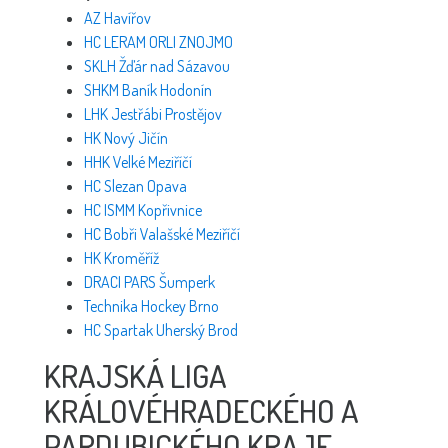
AZ Havířov
HC LERAM ORLI ZNOJMO
SKLH Žďár nad Sázavou
SHKM Baník Hodonín
LHK Jestřábi Prostějov
HK Nový Jičín
HHK Velké Meziříčí
HC Slezan Opava
HC ISMM Kopřivnice
HC Bobři Valašské Meziříčí
HK Kroměříž
DRACI PARS Šumperk
Technika Hockey Brno
HC Spartak Uherský Brod
KRAJSKÁ LIGA
KRÁLOVÉHRADECKÉHO A
PARDUBICKÉHO KRAJE