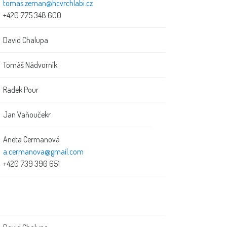
tomas.zeman@hcvrchlabi.cz
+420 775 348 600
David Chalupa
Tomáš Nádvorník
Radek Pour
Jan Vaňoučekr
Aneta Cermanová
a.cermanova@gmail.com
+420 739 390 651