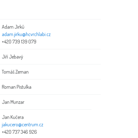
Adam Jirků
adam.jirku@hcvrchlabi.cz
+420 739 139 079
Jiří Jebavý
Tomáš Zeman
Roman Pistulka
Jan Munzar
Jan Kučera
jakucero@centrum.cz
+420 737 346 926