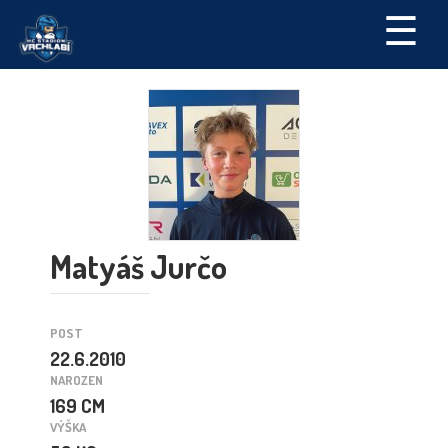
☰
Matyáš Jurčo
POST
22.6.2010
NAROZEN
169 CM
VÝŠKA