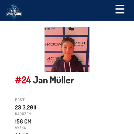
☰
#24
Jan Müller
POST
23.3.2011
NAROZEN
158 CM
VÝŠKA