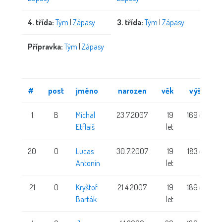
4. třída:
Tým
|
Zápasy
3. třída:
Tým
|
Zápasy
Přípravka:
Tým
|
Zápasy
#
post
jméno
narozen
věk
výška
1
B
Michal
23.7.2007
19
169 cm
Etflaiš
let
20
O
Lucas
30.7.2007
19
183 cm
Antonín
let
21
O
Kryštof
21.4.2007
19
186 cm
Barták
let