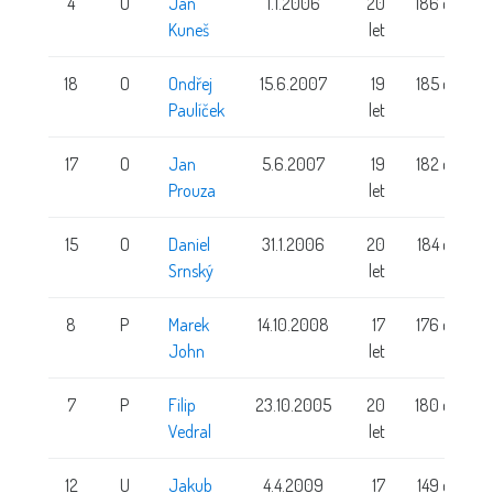
4
O
Jan
1.1.2006
20
186 cm
Kuneš
let
18
O
Ondřej
15.6.2007
19
185 cm
Paulíček
let
17
O
Jan
5.6.2007
19
182 cm
Prouza
let
15
O
Daniel
31.1.2006
20
184 cm
Srnský
let
8
P
Marek
14.10.2008
17
176 cm
John
let
7
P
Filip
23.10.2005
20
180 cm
Vedral
let
12
U
Jakub
4.4.2009
17
149 cm