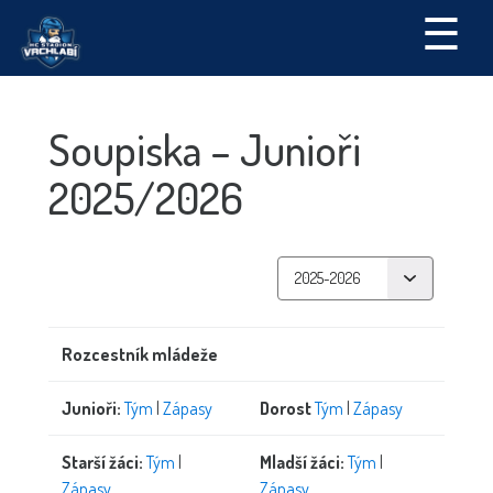
☰
Soupiska – Junioři
2025/2026
Rozcestník mládeže
Junioři:
Tým
|
Zápasy
Dorost
Tým
|
Zápasy
Starší žáci:
Tým
|
Mladší žáci:
Tým
|
Zápasy
Zápasy