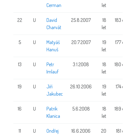
Cerman
let
22
U
David
25.8.2007
18
183 cm
Charvát
let
5
U
Matyáš
20.7.2007
19
177 cm
Hanuš
let
13
U
Petr
3.1.2008
18
180 cm
Imlauf
let
19
U
Jiří
26.10.2006
19
174 cm
Jakubec
let
16
U
Patrik
5.6.2008
18
189 cm
Klanica
let
11
U
Ondřej
16.6.2006
20
181 cm