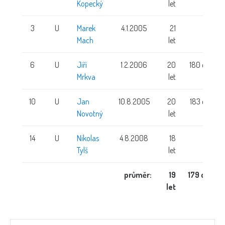
Kopecký
let
3
U
Marek
4.1.2005
21
Mach
let
6
U
Jiří
1.2.2006
20
180 cm
Mrkva
let
10
U
Jan
10.8.2005
20
183 cm
Novotný
let
14
U
Nikolas
4.8.2008
18
Tylš
let
průměr:
19
179 cm
let