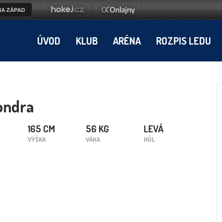
ÚVOD
KLUB
ARÉNA
ROZPIS LEDU
ondra
165 CM
56 KG
LEVÁ
VÝŠKA
VÁHA
HŮL