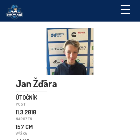
☰
Jan Žďára
ÚTOČNÍK
POST
11.3.2010
NAROZEN
157 CM
VÝŠKA