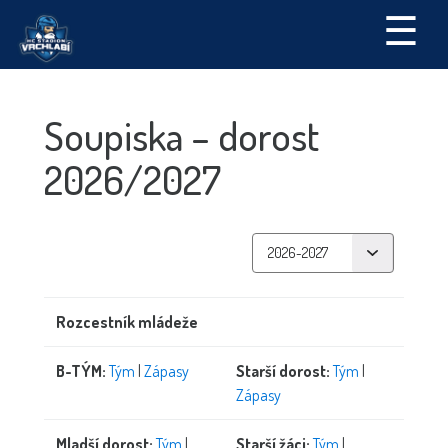
☰
Soupiska – dorost
2026/2027
Rozcestník mládeže
B-TÝM:
Tým
|
Zápasy
Starší dorost:
Tým
|
Zápasy
Mladší dorost:
Tým
|
Starší žáci:
Tým
|