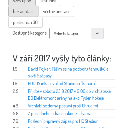
vzestupně
sestupně
bez anotací
včetně anotací
posledních 30
Dostupné kategorie
V září 2017 vyšly tyto články:
1.9.
David Pojkar: Těším se na podporu fanoušků a
skvělé zápasy
1.9.
RODOS inkasoval od Stadionu "kanára"
2.9.
Přijďte v sobotu 23.9.2017 v 9:00 do vrchlabské
DD Elektromont arény na akci Týden hokeje
4.9.
Vrchlabí se doma postaví proti Chrudimi
5.9.
Z poklidného utkání nakonec drama
7.9.
Poslední přípravný zápas pro HC Stadion