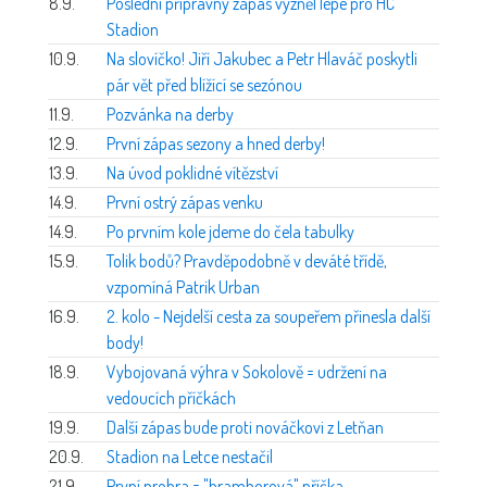
8.9.
Poslední přípravný zápas vyzněl lépe pro HC
Stadion
10.9.
Na slovíčko! Jiří Jakubec a Petr Hlaváč poskytli
pár vět před blížící se sezónou
11.9.
Pozvánka na derby
12.9.
První zápas sezony a hned derby!
13.9.
Na úvod poklidné vítězství
14.9.
První ostrý zápas venku
14.9.
Po prvním kole jdeme do čela tabulky
15.9.
Tolik bodů? Pravděpodobně v deváté třídě,
vzpomíná Patrik Urban
16.9.
2. kolo - Nejdelší cesta za soupeřem přinesla další
body!
18.9.
Vybojovaná výhra v Sokolově = udržení na
vedoucích příčkách
19.9.
Další zápas bude proti nováčkovi z Letňan
20.9.
Stadion na Letce nestačil
21.9.
První prohra = "bramborová" příčka