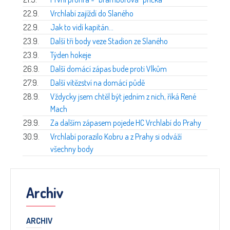
22.9.
Vrchlabí zajíždí do Slaného
22.9.
Jak to vidí kapitán…
23.9.
Další tři body veze Stadion ze Slaného
23.9.
Týden hokeje
26.9.
Další domácí zápas bude proti Vlkům
27.9.
Další vítězství na domácí půdě
28.9.
Vždycky jsem chtěl být jedním z nich, říká René
Mach
29.9.
Za dalším zápasem pojede HC Vrchlabí do Prahy
30.9.
Vrchlabí porazilo Kobru a z Prahy si odváží
všechny body
Archiv
ARCHIV