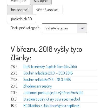
vzestupně
sestupně
bez anotací
včetně anotací
posledních 30
Dostupné kategorie
V březnu 2018 vyšly tyto
články:
28.3.
Další trenérský úspěch Tomáše Jirků
26.3.
Souhrn mládeže 23.3. - 25.3.2018
23.3.
Souhrn mládeže 17.3. - 18.3.2018
23.3.
Zhodnocení sezóny
20.3.
Jablonec postupuje po výhře ve Vrchlabí
19.3.
Stadion bude v úterý odvracet mečbol
18.3.
HC Stadion z Jablonce výhru nepřivezl