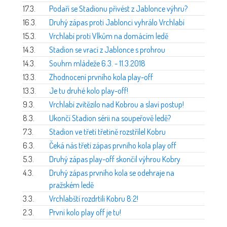
17.3.
Podaří se Stadionu přivést z Jablonce výhru?
16.3.
Druhý zápas proti Jablonci vyhrálo Vrchlabí
15.3.
Vrchlabí proti Vlkům na domácím ledě
14.3.
Stadion se vrací z Jablonce s prohrou
14.3.
Souhrn mládeže 6.3. - 11.3.2018
13.3.
Zhodnocení prvního kola play-off
13.3.
Je tu druhé kolo play-off!
9.3.
Vrchlabí zvítězilo nad Kobrou a slaví postup!
8.3.
Ukončí Stadion sérii na soupeřově ledě?
7.3.
Stadion ve třetí třetině rozstřílel Kobru
6.3.
Čeká nás třetí zápas prvního kola play off
5.3.
Druhý zápas play-off skončil výhrou Kobry
4.3.
Druhý zápas prvního kola se odehraje na
pražském ledě
3.3.
Vrchlabští rozdrtili Kobru 8:2!
2.3.
První kolo play off je tu!