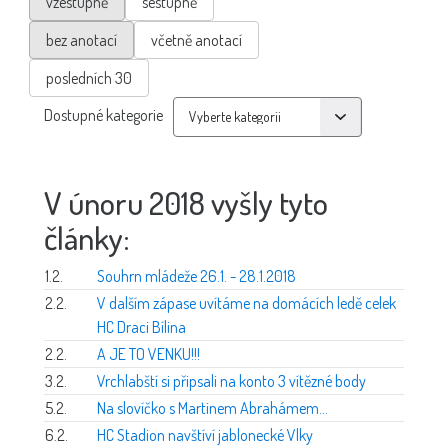
vzestupně
sestupně
bez anotací
včetně anotací
posledních 30
Dostupné kategorie
V únoru 2018 vyšly tyto
články:
1.2.
Souhrn mládeže 26.1. - 28.1.2018
2.2.
V dalším zápase uvítáme na domácích ledě celek
HC Draci Bílina
2.2.
A JE TO VENKU!!!
3.2.
Vrchlabští si připsali na konto 3 vítězné body
5.2.
Na slovíčko s Martinem Abrahámem...
6.2.
HC Stadion navštíví jablonecké Vlky