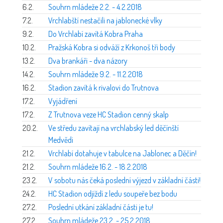
6.2.
Souhrn mládeže 2.2. - 4.2.2018
7.2.
Vrchlabští nestačili na jablonecké vlky
9.2.
Do Vrchlabí zavítá Kobra Praha
10.2.
Pražská Kobra si odváží z Krkonoš tři body
13.2.
Dva brankáři - dva názory
14.2.
Souhrn mládeže 9.2. - 11.2.2018
16.2.
Stadion zavítá k rivalovi do Trutnova
17.2.
Vyjádření
17.2.
Z Trutnova veze HC Stadion cenný skalp
20.2.
Ve středu zavítají na vrchlabský led děčínští
Medvědi
21.2.
Vrchlabí dotahuje v tabulce na Jablonec a Děčín!
21.2.
Souhrn mládeže 16.2. - 18.2.2018
23.2.
V sobotu nás čeká poslední výjezd v základní části!
24.2.
HC Stadion odjíždí z ledu soupeře bez bodu
27.2.
Poslední utkání základní části je tu!
27.2.
Souhrn mládeže 23.2. - 25.2.2018