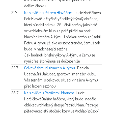
dalším článku...
21.7.
Na slovíčko s Petrem Hlaváčem...
Lucie Horčičková
Petr Hlaváč je čtyřiačtyřicetiletý bývalý obránce,
který působil od roku 2011 čtyři sezóny jako hráč
ve vrchlabském klubu a poté přešel na post
hlavního trenéra A-týmu. Loňskou sezónu působil
Petr u A-týmu již jako asistent trenéra, čemuž tak
bude i v nadcházející sezóně.
Jak hodnotí loňské výkony A-týmu a čemu se
nyní přes léto věnuje, se dočtete níže.
22.7.
Celkové shrnutí situace v A-týmu...
Daniela
Udatná
Jiří Jakubec, sportovní manažer klubu,
Vás seznámí s celkovou situaci v našem A-týmu
před letošní sezónou.
28.7.
Na slovíčko s Patrikem Urbanem...
Lucie
Horčičková
Dalším hráčem, který bude i nadále
oblékat vrchlabský dres je Patrik Urban. Patrik je
pětadvacetiletý útočník, který ve Vrchlabí působí