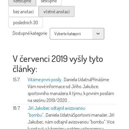
vzestupně
sestupně
bez anotací
včetně anotací
posledních 30
Dostupné kategorie
V červenci 2019 vyšly tyto
články:
15.7.
Vítáme první posily...
Daniela Udatná
Přinášíme
Vám nové informace od Jiřího Jakubce,
sportovního manažera A týmu, k prvním posilám
na sezónu 2019/2020...
18.7.
Jiří Jakubec odtajnil avizovanou
"bombu"...
Daniela Udatná
Sportovní manažer, Jiří
Jakubec, nám odtajnil avizovanou "bombu". Více
k sestavě a k hernímu systému přineseme v