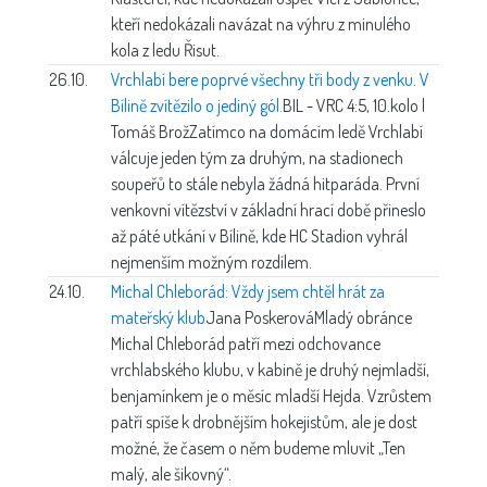
kteří nedokázali navázat na výhru z minulého
kola z ledu Řisut.
26.10.
Vrchlabí bere poprvé všechny tři body z venku. V
Bílině zvítězilo o jediný gól.
BIL - VRC 4:5, 10.kolo |
Tomáš Brož
Zatímco na domácím ledě Vrchlabí
válcuje jeden tým za druhým, na stadionech
soupeřů to stále nebyla žádná hitparáda. První
venkovní vítězství v základní hrací době přineslo
až páté utkání v Bílině, kde HC Stadion vyhrál
nejmenším možným rozdílem.
24.10.
Michal Chleborád: Vždy jsem chtěl hrát za
mateřský klub
Jana Poskerová
Mladý obránce
Michal Chleborád patří mezi odchovance
vrchlabského klubu, v kabině je druhý nejmladší,
benjamínkem je o měsíc mladší Hejda. Vzrůstem
patří spíše k drobnějším hokejistům, ale je dost
možné, že časem o něm budeme mluvit „Ten
malý, ale šikovný“.