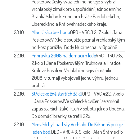
Poskerová
Český svaz ledního hokeje si vybral
vrchlabský zimák pro uspořádání jednodenního
Brankářského kempu pro hráče Pardubického,
Libereckého a Královehradeckého kraje.
23.10.
Mladší žáci bez bodu
OPO - VRC 3:2, 7.kolo | Jana
Poskerová
V 7.kole soutěže poznal vrchlabský tým
hořkost porážky. Body kluci nechali v Opočně.
22.10.
Přípravka 2008 na domácím ledě
VRC - TRU 7:8,
2.kolo | Jana Poskerová
Tým Trutnova a Hradce
Králové hostili ve Vrchlabí hokejisté ročníku
2008, v turnaji vybojovali jednu výhru, jednou
prohráli.
22.10.
Střelecké žně starších žáků
OPO - VRC 4:22, 7.kolo
| Jana Poskerová
Ve střelecké cvičení se změnil
zápas starších žáků, kteří v sobotu jeli do Opočna.
Do domácí branky se trefili 22x.
22.10.
Medvědi byli nad síly Vrchlabí. Do Krkonoš putuje
jeden bod.
DEC - VRC 4:3, 9.kolo | Alan Šrámek
Po