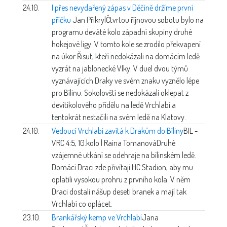
24.10.
I přes nevydařený zápas v Děčíně držíme první
příčku
Jan Přikryl
Čtvrtou říjnovou sobotu bylo na
programu deváté kolo západní skupiny druhé
hokejové ligy. V tomto kole se zrodilo překvapení
na úkor Řisut, kteří nedokázali na domácím ledě
vyzrát na jablonecké Vlky. V duel dvou týmů
vyznávajících Draky ve svém znaku vyznělo lépe
pro Bílinu. Sokolovští se nedokázali oklepat z
devítikolového přídělu na ledě Vrchlabí a
tentokrát nestačili na svém ledě na Klatovy.
24.10.
Vedoucí Vrchlabí zavítá k Drakům do Bíliny
BIL -
VRC 4:5, 10.kolo | Raina Tomanová
Druhé
vzájemné utkání se odehraje na bílinském ledě.
Domácí Draci zde přivítají HC Stadion, aby mu
oplatili vysokou prohru z prvního kola. V něm
Draci dostali nášup deseti branek a mají tak
Vrchlabí co oplácet.
23.10.
Brankářský kemp ve Vrchlabí
Jana