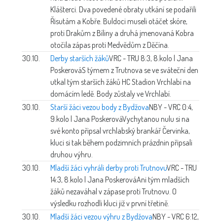
Klášterci. Dva povedené obraty utkání se podařili
Řisutám a Kobře. Buldoci museli otáčet skóre,
proti Drakům z Bíliny a druhá jmenovaná Kobra
otočila zápas proti Medvědům z Děčína.
30.10.
Derby starších žáků
VRC - TRU 8:3, 8.kolo | Jana
Poskerová
S týmem z Trutnova se ve sváteční den
utkal tým starších žáků HC Stadion Vrchlabí na
domácím ledě. Body zůstaly ve Vrchlabí.
30.10.
Starší žáci vezou body z Bydžova
NBY - VRC 0:4,
9.kolo | Jana Poskerová
Vychytanou nulu si na
své konto připsal vrchlabský brankář Červinka,
kluci si tak během podzimních prázdnin připsali
druhou výhru.
30.10.
Mladší žáci vyhráli derby proti Trutnovu
VRC - TRU
14:3, 8.kolo | Jana Poskerová
Ani tým mladších
žáků nezaváhal v zápase proti Trutnovu. O
výsledku rozhodli kluci již v první třetině.
30.10.
Mladší žáci vezou výhru z Bydžova
NBY - VRC 6:12,