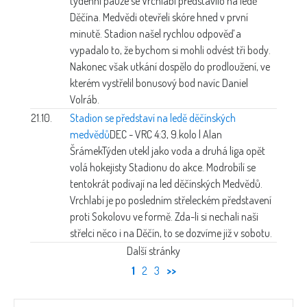
týdenní pauze se Vrchlabí představilo na ledě
Děčína. Medvědi otevřeli skóre hned v první
minutě. Stadion našel rychlou odpověď a
vypadalo to, že bychom si mohli odvést tři body.
Nakonec však utkání dospělo do prodloužení, ve
kterém vystřelil bonusový bod navíc Daniel
Volráb.
21.10.
Stadion se představí na ledě děčínských
medvědů
DEC - VRC 4:3, 9.kolo | Alan
Šrámek
Týden utekl jako voda a druhá liga opět
volá hokejisty Stadionu do akce. Modrobílí se
tentokrát podívají na led děčínských Medvědů.
Vrchlabí je po posledním střeleckém představení
proti Sokolovu ve formě. Zda-li si nechali naši
střelci něco i na Děčín, to se dozvíme již v sobotu.
Další stránky
1
2
3
>>