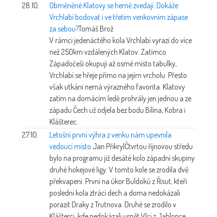
28.10.
Obměněné Klatovy se herně zvedají. Dokáže
Vrchlabí bodovat i ve třetím venkovním zápase
za sebou?
Tomáš Brož
V rámci jedenáctého kola Vrchlabí vyrazí do více
než 250km vzdálených Klatov. Zatímco
Západočeši okupují až osmé místo tabulky,
Vrchlabí se hřeje přímo na jejím vrcholu. Přesto
však utkání nemá výrazného favorita. Klatovy
zatím na domácím ledě prohrály jen jednou a ze
západu Čech už odjela bez bodu Bílina, Kobra i
Klášterec.
27.10.
Letošní první výhra z venku nám upevnila
vedoucí místo
Jan Přikryl
Čtvrtou říjnovou středu
bylo na programu již desáté kolo západní skupiny
druhé hokejové ligy. V tomto kole se zrodila dvě
překvapení. První na úkor Buldoků z Řisut, kteří
poslední kola ztrácí dech a doma nedokázali
porazit Draky z Trutnova. Druhé se zrodilo v
Klášterci, kde nedokázali uspět Vlci z Jablonce,