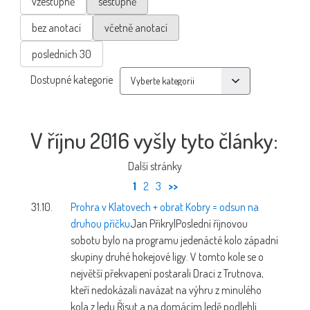
vzestupně
sestupně
bez anotací
včetně anotací
posledních 30
Dostupné kategorie
V říjnu 2016 vyšly tyto články:
Další stránky
1
2
3
>>
31.10.
Prohra v Klatovech + obrat Kobry = odsun na
druhou příčku
Jan Přikryl
Poslední říjnovou
sobotu bylo na programu jedenácté kolo západní
skupiny druhé hokejové ligy. V tomto kole se o
největší překvapení postarali Draci z Trutnova,
kteří nedokázali navázat na výhru z minulého
kola z ledu Řisut a na domácím ledě podlehli