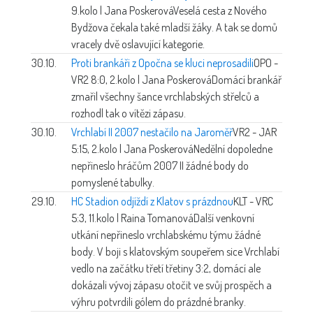
9.kolo | Jana Poskerová
Veselá cesta z Nového
Bydžova čekala také mladší žáky. A tak se domů
vracely dvě oslavující kategorie.
30.10.
Proti brankáři z Opočna se kluci neprosadili
OPO -
VR2 8:0, 2.kolo | Jana Poskerová
Domácí brankář
zmařil všechny šance vrchlabských střelců a
rozhodl tak o vítězi zápasu.
30.10.
Vrchlabí II 2007 nestačilo na Jaroměř
VR2 - JAR
5:15, 2.kolo | Jana Poskerová
Nedělní dopoledne
nepřineslo hráčům 2007 II žádné body do
pomyslené tabulky.
29.10.
HC Stadion odjíždí z Klatov s prázdnou
KLT - VRC
5:3, 11.kolo | Raina Tomanová
Další venkovní
utkání nepřineslo vrchlabskému týmu žádné
body. V boji s klatovským soupeřem sice Vrchlabí
vedlo na začátku třetí třetiny 3:2, domácí ale
dokázali vývoj zápasu otočit ve svůj prospěch a
výhru potvrdili gólem do prázdné branky.