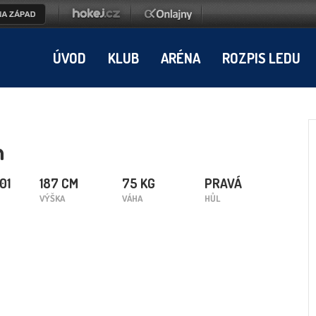
ÚVOD
KLUB
ARÉNA
ROZPIS LEDU
n
01
187 CM
75 KG
PRAVÁ
VÝŠKA
VÁHA
HŮL