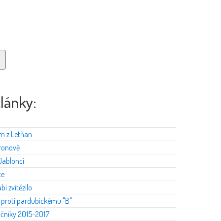
články:
m z Letňan
Hronově
Jablonci
ce
í zvítězilo
u proti pardubickému "B"
čníky 2015-2017