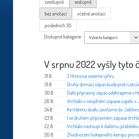
vzestupně
sestupně
bez anotací
včetně anotací
posledních 30
Dostupné kategorie
V srpnu 2022 vyšly tyto 
31.8.
Z Hronova vezeme výhru
31.8.
Druhý domácí zápas bude proti Letců
30.8.
Další přípravný zápas odehrajeme v 
26.8.
Vrchlabí v neúplném zápase uspělo v 
24.8.
Ke třetímu duelu zavítáme do Jablon
23.8.
I ve druhém přípravném zápase Vrchlab
22.8.
Vrchlabí nastoupí k dalšímu přátelák
20.8.
Zhodnocení hokejového kempu pro ro