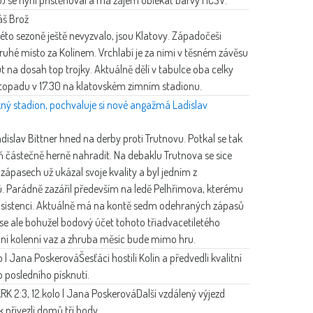
š Brož
éto sezoně ještě nevyzvalo, jsou Klatovy. Západočeši
druhé místo za Kolínem. Vrchlabí je za nimi v těsném závěsu
 na dosah top trojky. Aktuálně dělí v tabulce oba celky
istopadu v 17.30 na klatovském zimním stadionu.
ěkný stadion, pochvaluje si nové angažmá Ladislav
dislav Bittner hned na derby proti Trutnovu. Potkal se tak
ň částečně herně nahradit. Na debaklu Trutnova se sice
 zápasech už ukázal svoje kvality a byl jedním z
čů. Parádně zazářil především na ledě Pelhřimova, kterému
ě asistenci. Aktuálně má na kontě sedm odehraných zápasů
 se ale bohužel bodový účet tohoto třiadvacetiletého
nní kolenní vaz a zhruba měsíc bude mimo hru.
lo | Jana Poskerová
Šesťáci hostili Kolín a předvedli kvalitní
 posledního písknutí.
KRK 2:3, 12.kolo | Jana Poskerová
Další vzdálený výjezd
 přivezli domů tři body.