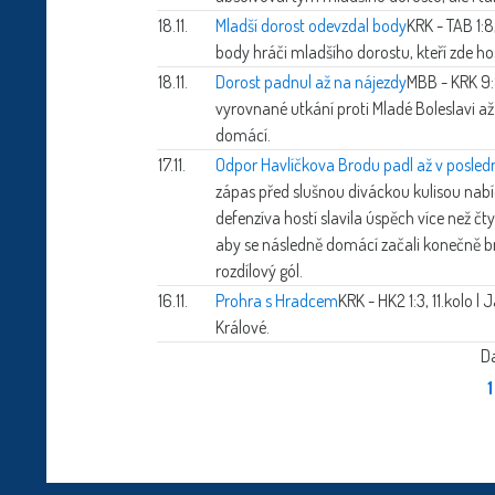
18.11.
Mladší dorost odevzdal body
KRK - TAB 1:8
body hráči mladšího dorostu, kteří zde hos
18.11.
Dorost padnul až na nájezdy
MBB - KRK 9:
vyrovnané utkání proti Mladé Boleslavi až
domácí.
17.11.
Odpor Havlíčkova Brodu padl až v posledn
zápas před slušnou diváckou kulisou nabí
defenzíva hostí slavila úspěch více než čty
aby se následně domácí začali konečně br
rozdílový gól.
16.11.
Prohra s Hradcem
KRK - HK2 1:3, 11.kolo 
Králové.
Da
1