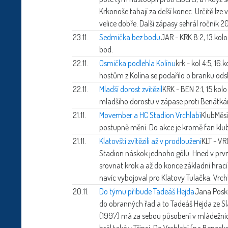
Krkonoše tahají za delší konec. Určitě lze
velice dobře. Další zápasy sehrál ročník 2
23.11.
Sedmička bez bodu
JAR - KRK 8:2, 13.kol
bod.
22.11.
Osmička podlehla Kolínu
krk - kol 4:5, 16
hostům z Kolína se podařilo o branku odsko
22.11.
Mladší dorost zvítězil
KRK - BEN 2:1, 15.kol
mladšího dorostu v zápase proti Benátk
21.11.
Movember a HC Stadion Vrchlabí
Klub
Měsí
postupně mění. Do akce je kromě fan klu
21.11.
Klatovští zvítězili až v prodloužení
KLT - VR
Stadion náskok jednoho gólu. Hned v prvn
srovnat krok a až do konce základní hrací
navíc vybojoval pro Klatovy Tulačka. Vrch
20.11.
Do týmu přibude Tadeáš Hejda
Jana Posk
do obranných řad a to Tadeáš Hejda ze Sl
(1997) má za sebou působení v mládežnick
hrál také v Třinci. Do Vrchlabí (na Benec