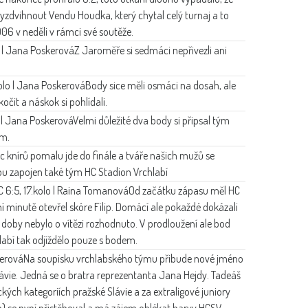
 vyzdvihnout Vendu Houdka, který chytal celý turnaj a to
006 v neděli v rámci své soutěže.
o | Jana Poskerová
Z Jaroměře si sedmáci nepřivezli ani
.kolo | Jana Poskerová
Body sice měli osmáci na dosah, ale
čit a náskok si pohlídali.
o | Jana Poskerová
Velmi důležité dva body si připsal tým
ám.
c knírů pomalu jde do finále a tváře našich mužů se
bu zapojen také tým HC Stadion Vrchlabí
C 6:5, 17.kolo | Raina Tomanová
Od začátku zápasu měl HC
í minutě otevřel skóre Filip. Domácí ale pokaždé dokázali
 doby nebylo o vítězi rozhodnuto. V prodloužení ale bod
labí tak odjíždělo pouze s bodem.
erová
Na soupisku vrchlabského týmu přibude nové jméno
ávie. Jedná se o bratra reprezentanta Jana Hejdy. Tadeáš
ých kategoriích pražské Slávie a za extraligové juniory
ko) se nyní přistěhoval a má zájem oblékat barvy HCSV.