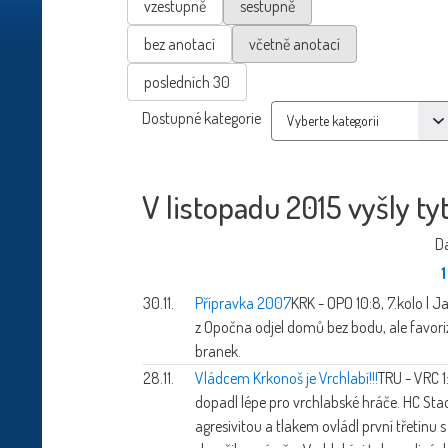
vzestupně
sestupně
bez anotací
včetně anotací
posledních 30
Dostupné kategorie
V listopadu 2015 vyšly ty
Da
1
30.11.
Přípravka 2007
KRK - OPO 10:8, 7.kolo | 
z Opočna odjel domů bez bodu, ale favor
branek.
28.11.
Vládcem Krkonoš je Vrchlabí!!!
TRU - VRC 1
dopadl lépe pro vrchlabské hráče. HC Sta
agresivitou a tlakem ovládl první třetinu