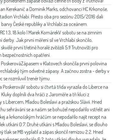
cky pohledném zápase odváží cenné tři body z Trutnova!
an Kerekanič a Dominik Marks, odchovanci HC Krkonoše,
Stadion Vrchlabí. Přesto oba pro sezónu 2015/2016 dali
í barvy České republiky a Vrchlabí za oceánem.
RC 1:3, 18.kolo | Marek Komárek
V sobotu se na zimním
 derby. Jak první měření sil ve Vrchlabí skončilo,
ělé první třetině horalé zvítězili 5:1! Trutnovští pro
ch bezpečnostních opatření.
 Poskerová
Zápasem v Klatovech skončila první polovina
 vrchlabský tým odvetné zápasy. A začnou zostra - derby v
c se rozmluvil trenér týmu.
na Poskerová
V sobotu si čtvrtá třída vyrazila do Liberce na
Kluky doplnili dva hráči z Jaroměře a tři kluci z
 s Libercem, Mladou Boleslaví a pražskou Slávií. Hned
uchu sehrávání se a našim se bohužel nepodařilo vstřelit ani
 hokej a krkonošským hráčům se nepodařilo najít recept na
edek utkání 0:7. Druhé utkání s Mladou Boleslaví, se dlouho
ý tlak se MB vyplatil a zápas skončil remízou 2:2. Hned
 se nakonec prohrálo 6:2, toto utkání dlouho vypadalo, že