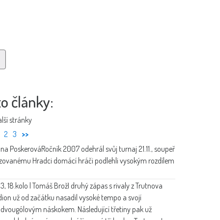
to články:
lší stránky
2
3
>>
Jana Poskerová
Ročník 2007 odehrál svůj turnaj 21.11., soupeř
izovanému Hradci domácí hráči podlehli vysokým rozdílem
:3, 18.kolo | Tomáš Brož
I druhý zápas s rivaly z Trutnova
dion už od začátku nasadil vysoké tempo a svojí
 s dvougólovým náskokem. Následující třetiny pak už