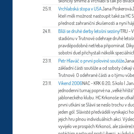
skončily smírně a Vrchlabí si tak po divá
25.11.
Vrchlabská stopa v USA
Jana Poskerová
J
kteří měli možnost nastoupit také za HC 
přednost zahraniční zkušenosti a nyní háj
24.11.
Blíží se druhé derby letošní sezóny!
TRU - V
stadiónu v Trutnově odehraje druhé letošní
pravděpodobně netřeba připomínat. Díky skv
sobotní duel přichystali několik speciální
23.11.
Petr Hlaváč o první polovině soutěže
Jana
základní části soutěže a od soboty čekají
Trutnově. O odehrané části a o týmu vůbe
23.11.
Víkend 2006
NAC - KRK 6:20, 5.kolo | Ja
jednodenní turnaj poprvé na „velké hřiště“ 
jabloneckého klubu. HC Krkonoše se utkaly
první utkání se Slávií se neslo trochu v d
jeden gól. Slávisté předváděli vynikající
jejich hru plnou individuálních akcí. Výsl
vyvíjelo ve prospěch Krkonoš, ale závěrečn
poté tým nastoupil proti Liberci, a i když