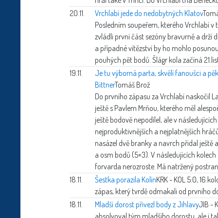
20.11.
Vrchlabí jede do nedobytných Klatov
Tomá
Posledním soupeřem, kterého Vrchlabí v t
zvládli první část sezóny bravurně a drží 
a případné vítězství by ho mohlo posunout
pouhých pět bodů. Šlágr kola začíná 21.l
19.11.
Je tu výborná parta, skvělí fanoušci a p
Bittner
Tomáš Brož
Do prvního zápasu za Vrchlabí naskočil La
ještě s Pavlem Mrňou, kterého měl alespo
ještě bodově nepodílel, ale v následujících
nejproduktivnějších a nejplatnějších hrá
nasázel dvě branky a navrch přidal ješt
a osm bodů (5+3). V následujících kolech
forvarda nerozroste. Má natržený postra
18.11.
Šestka porazila Kolín
KRK - KOL 5:0, 16.ko
zápas, který tvrdě odmakali od prvního do
18.11.
Mladší dorost přivezl body z Jihlavy
JIB - 
absolvoval tým mladšího dorostu, ale i tak