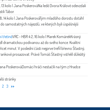
, 13.kolo | Jana Poskerová
Na ledě Dvora Králové odevzdali
tili Tábor.
8, 14.kolo | Jana Poskerová
Tým mladšího dorostu dotáhl
 do samostatných nájezdů, ve kterých byli úspěšnější
í třetině
VRC - HBR 4:2, 16.kolo | Marek Komárek
Krásný
dl dramatickou podívanou až do svého konce. Kvalitní
řicet minut. V poslední části nejprve trefil břevno Šťastný,
ankově prosazovat. Právě Tomáš Šťastný vstřelil důležitý
| Jana Poskerová
Domácí hráči nestačili na tým z Hradce
lší stránky
2
3
>>