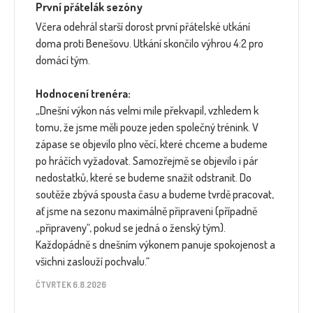
První přátelák sezóny
Včera odehrál starší dorost první přátelské utkání
doma proti Benešovu. Utkání skončilo výhrou 4:2 pro
domácí tým.
Hodnocení trenéra:
„Dnešní výkon nás velmi mile překvapil, vzhledem k
tomu, že jsme měli pouze jeden společný trénink. V
zápase se objevilo plno věcí, které chceme a budeme
po hráčích vyžadovat. Samozřejmě se objevilo i pár
nedostatků, které se budeme snažit odstranit. Do
soutěže zbývá spousta času a budeme tvrdě pracovat,
ať jsme na sezonu maximálně připraveni (případně
„připraveny“, pokud se jedná o ženský tým).
Každopádně s dnešním výkonem panuje spokojenost a
všichni zaslouží pochvalu.“
ČTVRTEK 6.8.2026