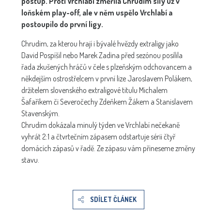
postup. Proti Vrchlabí změřila Chrudim síly už v
loňském play-off, ale v něm uspělo Vrchlabí a
postoupilo do první ligy.
Chrudim, za kterou hrají i bývalé hvězdy extraligy jako
David Pospíšil nebo Marek Zadina před sezónou posílila
řada zkušených hráčů v čele s plzeňským odchovancem a
někdejším ostrostřelcem v první lize Jaroslavem Polákem,
držitelem slovenského extraligové titulu Michalem
Šafaříkem či Severočechy Zdeňkem Žákem a Stanislavem
Stavenským.
Chrudim dokázala minulý týden ve Vrchlabí nečekaně
vyhrát 2:1 a čtvrtečním zápasem odstartuje sérii čtyř
domácích zápasů v řadě. Ze zápasu vám přineseme změny
stavu.
SDÍLET ČLÁNEK