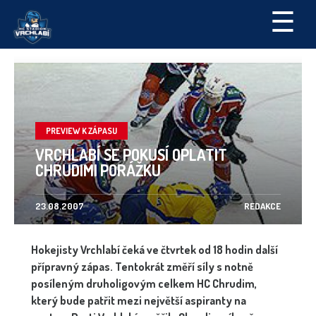
☰
PREVIEW K ZÁPASU
VRCHLABÍ SE POKUSÍ OPLATIT
CHRUDIMI PORÁŽKU
23.08.2007
REDAKCE
Hokejisty Vrchlabí čeká ve čtvrtek od 18 hodin další
přípravný zápas. Tentokrát změří síly s notně
posíleným druholigovým celkem HC Chrudim,
který bude patřit mezi největší aspiranty na