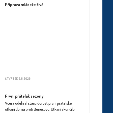
Příprava mládeže živě
ČTVRTEK 6.8.2026
První přátelák sezóny
Včera odehrál starší dorost první přátelské
utkání doma proti Benešovu. Utkání skončilo