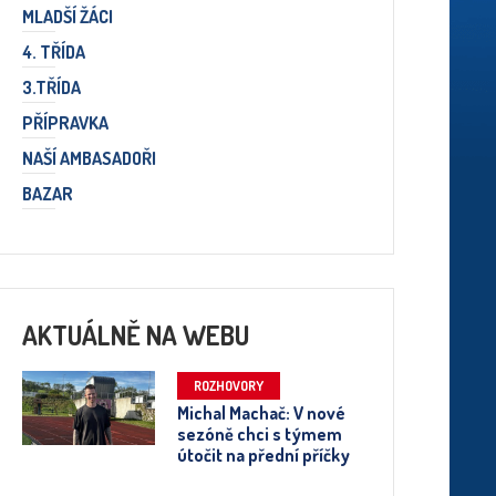
MLADŠÍ ŽÁCI
4. TŘÍDA
3.TŘÍDA
PŘÍPRAVKA
NAŠÍ AMBASADOŘI
BAZAR
AKTUÁLNĚ NA WEBU
ROZHOVORY
Michal Machač: V nové
sezóně chci s týmem
útočit na přední příčky