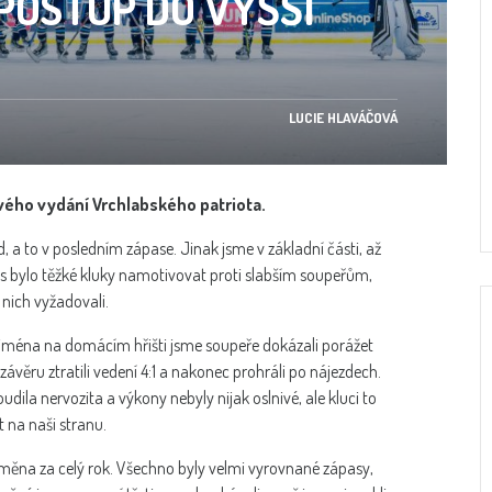
 POSTUP DO VYŠŠÍ
I
LUCIE HLAVÁČOVÁ
vého vydání Vrchlabského patriota.
d, a to v posledním zápase. Jinak jsme v základní části, až
as bylo těžké kluky namotivovat proti slabším soupeřům,
o nich vyžadovali.
zejména na domácím hřišti jsme soupeře dokázali porážet
závěru ztratili vedení 4:1 a nakonec prohráli po nájezdech.
dila nervozita a výkony nebyly nijak oslnivé, ale kluci to
 na naši stranu.
dměna za celý rok. Všechno byly velmi vyrovnané zápasy,