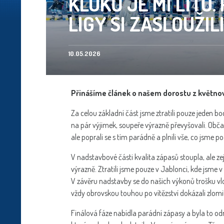
KLUKŮ JE MI LÍTO.
LIGY SI ZASLOUŽIL
10.05.2026
Přinášíme článek o našem dorostu z květno
Za celou základní část jsme ztratili pouze jeden bo
na pár výjimek, soupeře výrazně převyšovali. Obč
ale poprali se s tím parádně a plnili vše, co jsme p
V nadstavbové části kvalita zápasů stoupla, ale 
výrazně. Ztratili jsme pouze v Jablonci, kde jsme v 
V závěru nadstavby se do našich výkonů trošku vlou
vždy obrovskou touhou po vítězství dokázali zlomit
Finálová fáze nabídla parádní zápasy a byla to o