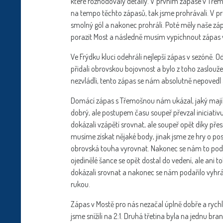
které rozhodovaly detaily. V prvním zápase v Třemo
na tempo těchto zápasů, tak jsme prohrávali. V prů
smolný gól a nakonec prohráli. Poté měly naše zá
porazit Most a následně musím vypíchnout zápas
Ve Frýdku kluci odehráli nejlepší zápas v sezóně. Od
přidali obrovskou bojovnost a bylo z toho zaslouž
nezvládli, tento zápas se nám absolutně nepovedl a
Domácí zápas s Třemošnou nám ukázal, jaký mají k
dobrý, ale postupem času soupeř převzal iniciativu
dokázali vzápětí srovnat, ale soupeř opět díky přesi
musíme získat nějaké body, jinak jsme ze hry o post
obrovská touha vyrovnat. Nakonec se nám to podaři
ojedinělé šance se opět dostal do vedení, ale ani 
dokázali srovnat a nakonec se nám podařilo vyhrá
rukou.
Zápas v Mostě pro nás nezačal úplně dobře a rychle
jsme snížili na 2:1. Druhá třetina byla na jednu bran