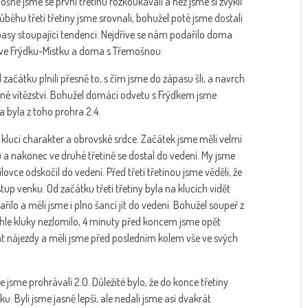
šné jsme se první třetinu rozkoukávali a než jsme si zvykli
běhu třetí třetiny jsme srovnali, bohužel poté jsme dostali
pasy stoupající tendenci. Nejdříve se nám podařilo doma
 ve Frýdku-Místku a doma s Třemošnou.
 začátku plnili přesně to, s čím jsme do zápasu šli, a navrch
ené vítězství. Bohužel domácí odvetu s Frýdkem jsme
 byla z toho prohra 2:4.
luci charakter a obrovské srdce. Začátek jsme měli velmi
 a nakonec ve druhé třetině se dostal do vedení. My jsme
lovce odskočil do vedení. Před třetí třetinou jsme věděli, že
up venku. Od začátku třetí třetiny byla na klucích vidět
lo a měli jsme i plno šancí jít do vedení. Bohužel soupeř z
tohle kluky nezlomilo, 4 minuty před koncem jsme opět
t nájezdy a měli jsme před posledním kolem vše ve svých
 jsme prohrávali 2:0. Důležité bylo, že do konce třetiny
ku. Byli jsme jasně lepší, ale nedali jsme asi dvakrát