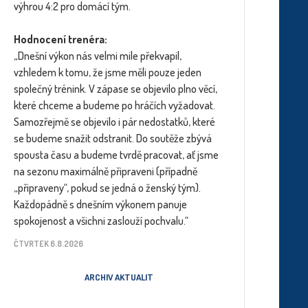
výhrou 4:2 pro domácí tým.
Hodnocení trenéra:
„Dnešní výkon nás velmi mile překvapil,
vzhledem k tomu, že jsme měli pouze jeden
společný trénink. V zápase se objevilo plno věcí,
které chceme a budeme po hráčích vyžadovat.
Samozřejmě se objevilo i pár nedostatků, které
se budeme snažit odstranit. Do soutěže zbývá
spousta času a budeme tvrdě pracovat, ať jsme
na sezonu maximálně připraveni (případně
„připraveny“, pokud se jedná o ženský tým).
Každopádně s dnešním výkonem panuje
spokojenost a všichni zaslouží pochvalu.“
ČTVRTEK 6.8.2026
ARCHIV AKTUALIT