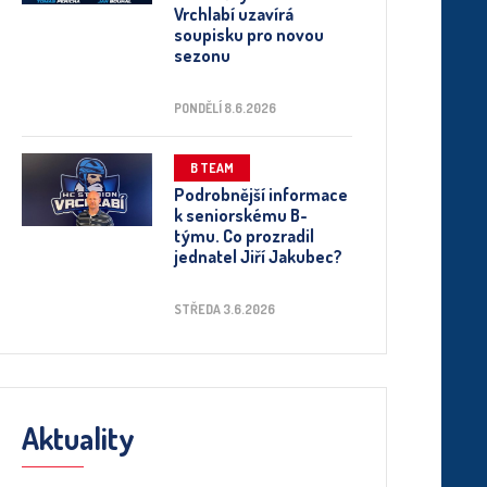
Vrchlabí uzavírá
soupisku pro novou
sezonu
PONDĚLÍ 8.6.2026
B TEAM
Podrobnější informace
k seniorskému B-
týmu. Co prozradil
jednatel Jiří Jakubec?
STŘEDA 3.6.2026
Aktuality