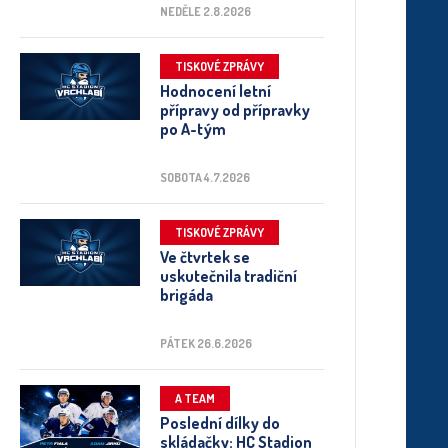
NEDĚLE 2.8.2026
TISKOVÉ ZPRÁVY
Hodnocení letní
přípravy od přípravky
po A-tým
SOBOTA 4.7.2026
TISKOVÉ ZPRÁVY
Ve čtvrtek se
uskutečnila tradiční
brigáda
PÁTEK 26.6.2026
A TEAM
Poslední dílky do
skládačky: HC Stadion