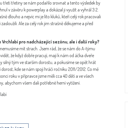
 třetí třetiny se nám podařilo srovnat a tento výsledek by
nul v závěru k powerplay a dokázal ji využít a vyhrál 3:2.
ě dlouho a nejvíc mi je líto kluků, kteří celý rok pracovali
zasloužili. Ale za celý rok jim strašně děkujeme a před
rchlabí pro nadcházející sezónu, ale i další roky?
i nemusíme mít strach. Jsem rád, že se nám do A-týmu
 vidět, že když dobře pracují, mají k nám od áčka dveře
y silný tým ve starším dorostu, a pokusíme se opět hrát
í dorost, kde se nám spojí hráči ročníku 2011/2012. Co mě
konci roku v přípravce jsme měli cca 40 dětí a ve všech
my, abychom všem dali potřebné herní vytížení.
labí