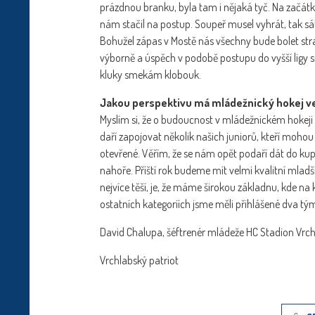
prázdnou branku, byla tam i nějaká tyč. Na začátku
nám stačil na postup. Soupeř musel vyhrát, tak sáh
Bohužel zápas v Mostě nás všechny bude bolet strašn
výborně a úspěch v podobě postupu do vyšší ligy si 
kluky smekám klobouk.
Jakou perspektivu má mládežnický hokej ve V
Myslím si, že o budoucnost v mládežnickém hokej
daří zapojovat několik našich juniorů, kteří mohou
otevřené. Věřím, že se nám opět podaří dát do kup
nahoře. Příští rok budeme mít velmi kvalitní mladš
nejvíce těší, je, že máme širokou základnu, kde na 
ostatních kategoriích jsme měli přihlášené dva tý
David Chalupa, šéftrenér mládeže HC Stadion Vrch
Vrchlabský patriot