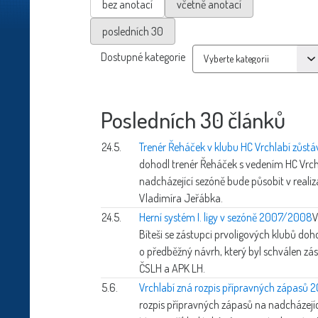
bez anotací
včetně anotací
posledních 30
Dostupné kategorie
Posledních 30 článků
24.5.
Trenér Řeháček v klubu HC Vrchlabí zůstá
dohodl trenér Řeháček s vedením HC Vrch
nadcházející sezóně bude působit v reali
Vladimíra Jeřábka.
24.5.
Herní systém I. ligy v sezóně 2007/2008
V
Bíteši se zástupci prvoligových klubů do
o předběžný návrh, který byl schválen z
ČSLH a APK LH.
5.6.
Vrchlabí zná rozpis přípravných zápasů
rozpis přípravných zápasů na nadcházejíc