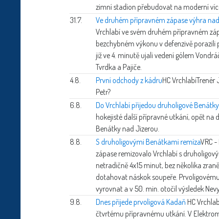
zimní stadion přebudovat na moderní víc
31.7.
Ve druhém přípravném zápase výhra na
Vrchlabí ve svém druhém přípravném zápa
bezchybném výkonu v defenzivě porazili p
již ve 4. minutě ujali vedení gólem Vondrá
Tvrdka a Pajiče.
4.8.
První odchody z kádru
HC Vrchlabí
Trenér 
Petr?
6.8.
Do Vrchlabí přijedou druholigové Benátky
hokejisté další přípravné utkání, opět 
Benátky nad Jizerou.
8.8.
S druholigovými Benátkami remíza
VRC - 
zápase remizovalo Vrchlabí s druholigový
netradičně 4x15 minut, bez několika zraně
dotahovat náskok soupeře. Prvoligovému
vyrovnat a v 50. min. otočil výsledek Nev
9.8.
Dnes přijede prvoligová Kadaň
HC Vrchlab
čtvrtému přípravnému utkání. V Elektromo