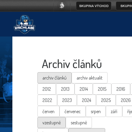
Archiv článků
archiv článků
archiv aktualit
2012
2013
2014
2015
2016
2022
2023
2024
2025
2026
červen
červenec
srpen
září
říj
vzestupně
sestupně