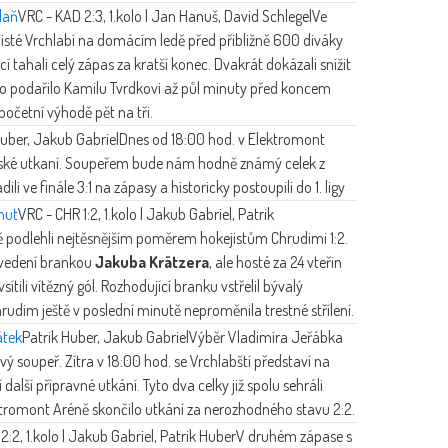
daň
VRC - KAD 2:3, 1.kolo | Jan Hanuš, David Schlegel
Ve
isté Vrchlabí na domácím ledě před přibližně 600 diváky
tahali celý zápas za kratší konec. Dvakrát dokázali snížit
 to podařilo Kamilu Tvrdkovi až půl minuty před koncem
početní výhodě pět na tři.
Huber, Jakub Gabriel
Dnes od 18:00 hod. v Elektromont
átelské utkaní. Soupeřem bude nám hodně známý celek z
li ve finále 3:1 na zápasy a historicky postoupili do 1. ligy
nut
VRC - CHR 1:2, 1.kolo | Jakub Gabriel, Patrik
ě podlehli nejtěsnějším poměrem hokejistům Chrudimi 1:2.
o vedení brankou
Jakuba Krätzera
, ale hosté za 24 vteřin
ítili vítězný gól. Rozhodující branku vstřelil bývalý
hrudim ještě v poslední minutě neproměnila trestné střílení.
átek
Patrik Huber, Jakub Gabriel
Výběr Vladimíra Jeřábka
ý soupeř. Zítra v 18:00 hod. se Vrchlabští představí na
alší přípravné utkání. Tyto dva celky již spolu sehráli
ktromont Aréně skončilo utkání za nerozhodného stavu 2:2.
:2, 1.kolo | Jakub Gabriel, Patrik Huber
V druhém zápase s