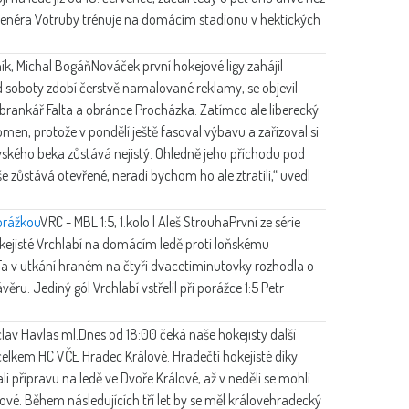
trenéra Votruby trénuje na domácím stadionu v hektických
ík, Michal Bogáň
Nováček první hokejové ligy zahájil
od soboty zdobí čerstvě namalované reklamy, se objevil
 brankář Falta a obránce Procházka. Zatímco ale liberecký
en, protože v pondělí ještě fasoval výbavu a zařizoval si
jovského beka zůstává nejistý. Ohledně jeho příchodu pod
e zůstává otevřené, neradi bychom ho ale ztratili,“ uvedl
orážkou
VRC - MBL 1:5, 1.kolo | Aleš Strouha
První ze série
okejisté Vrchlabí na domácím ledě proti loňskému
i. Ta v utkání hraném na čtyři dvacetiminutovky rozhodla o
ru. Jediný gól Vrchlabí vstřelil při porážce 1:5 Petr
lav Havlas ml.
Dnes od 18:00 čeká naše hokejisty další
celkem HC VČE Hradec Králové. Hradečtí hokejisté díky
i přípravu na ledě ve Dvoře Králové, až v neděli se mohli
ové. Během následujících tří let by se měl královehradecký