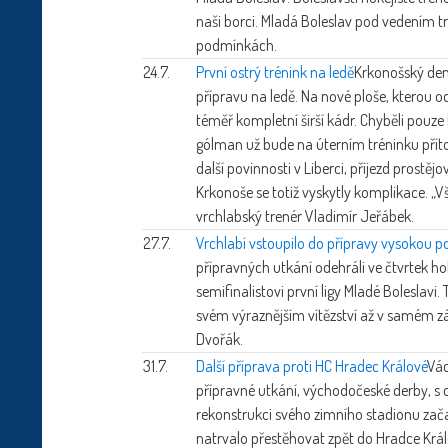
naši borci. Mladá Boleslav pod vedením 
podmínkách.
24.7.
První ostrý trénink na ledě
Krkonošský den
přípravu na ledě. Na nové ploše, kterou 
téměř kompletní širší kádr. Chyběli pouze
gólman už bude na úterním tréninku přítom
další povinnosti v Liberci, příjezd prostě
Krkonoše se totiž vyskytly komplikace. „Vš
vrchlabský trenér Vladimír Jeřábek.
27.7.
Vrchlabí vstoupilo do přípravy vysokou p
přípravných utkání odehráli ve čtvrtek h
semifinalistovi první ligy Mladé Boleslav
svém výraznějším vítězství až v samém závě
Dvořák.
31.7.
Další příprava proti HC Hradec Králové
Vác
přípravné utkání, východočeské derby, s 
rekonstrukci svého zimního stadionu začal
natrvalo přestěhovat zpět do Hradce Král