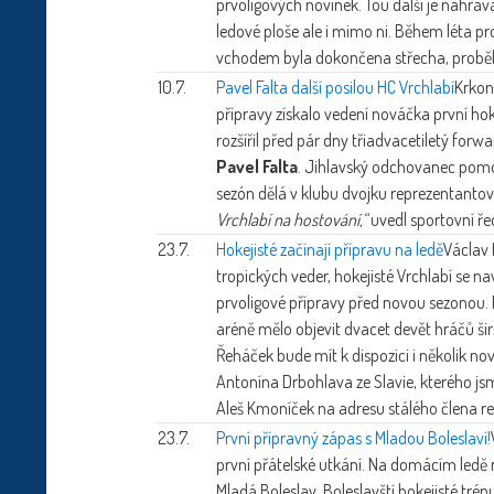
prvoligových novinek. Tou další je nahráv
ledové ploše ale i mimo ni. Během léta pr
vchodem byla dokončena střecha, proběhl
10.7.
Pavel Falta další posilou HC Vrchlabí
Krkon
přípravy získalo vedení nováčka první hok
rozšířil před pár dny třiadvacetiletý for
Pavel Falta
. Jihlavský odchovanec pomohl
sezón dělá v klubu dvojku reprezentantovi
Vrchlabí na hostování,“
uvedl sportovní ře
23.7.
Hokejisté začínají přípravu na ledě
Václav 
tropických veder, hokejisté Vrchlabí se na
prvoligové přípravy před novou sezonou. 
aréně mělo objevit dvacet devět hráčů ši
Řeháček bude mít k dispozici i několik n
Antonína Drbohlava ze Slavie, kterého jsme
Aleš Kmoníček na adresu stálého člena re
23.7.
První přípravný zápas s Mladou Boleslaví!
první přátelské utkání. Na domácím ledě 
Mladá Boleslav. Boleslavští hokejisté trénu