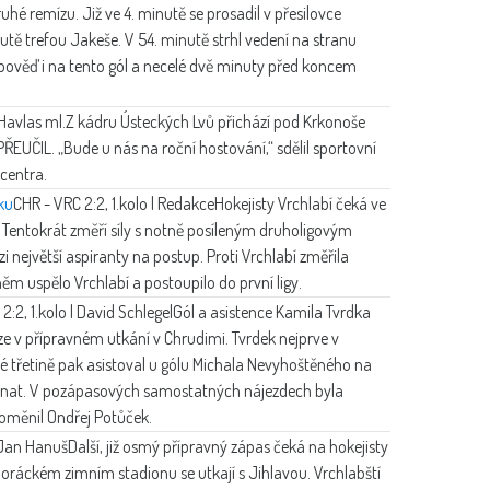
hé remízu. Již ve 4. minutě se prosadil v přesilovce
utě trefou Jakeše. V 54. minutě strhl vedení na stranu
odpověď i na tento gól a necelé dvě minuty před koncem
Havlas ml.
Z kádru Ústeckých Lvů přichází pod Krkonoše
EUČIL. „Bude u nás na roční hostování,“ sdělil sportovní
centra.
ku
CHR - VRC 2:2, 1.kolo | Redakce
Hokejisty Vrchlabí čeká ve
. Tentokrát změří síly s notně posíleným druholigovým
 největší aspiranty na postup. Proti Vrchlabí změřila
něm uspělo Vrchlabí a postoupilo do první ligy.
2:2, 1.kolo | David Schlegel
Gól a asistence Kamila Tvrdka
 v přípravném utkání v Chrudimi. Tvrdek nejprve v
uhé třetině pak asistoval u gólu Michala Nevyhoštěného na
ovnat. V pozápasových samostatných nájezdech byla
roměnil Ondřej Potůček.
Jan Hanuš
Další, již osmý přípravný zápas čeká na hokejisty
 Horáckém zimním stadionu se utkají s Jihlavou. Vrchlabští