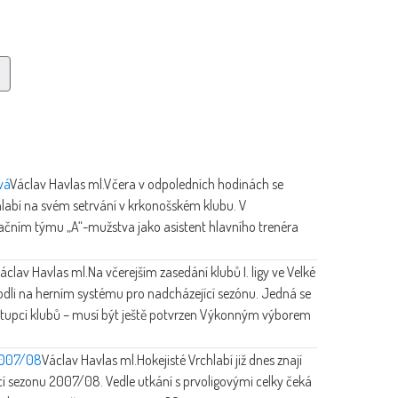
vá
Václav Havlas ml.
Včera v odpoledních hodinách se
labí na svém setrvání v krkonošském klubu. V
začním týmu „A“-mužstva jako asistent hlavního trenéra
áclav Havlas ml.
Na včerejším zasedání klubů I. ligy ve Velké
hodli na herním systému pro nadcházející sezónu. Jedná se
ástupci klubů – musí být ještě potvrzen Výkonným výborem
 2007/08
Václav Havlas ml.
Hokejisté Vrchlabí již dnes znají
í sezonu 2007/08. Vedle utkání s prvoligovými celky čeká