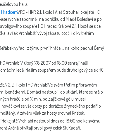
eúčelovou halu.
d Hradcem
VRC - HKR 2:1, 1.kolo | Aleš Strouha
Hokejisté HC
se rychle zapomněli na porážku od Mladé Boleslavi a po
rvoligového soupeře HC Hradec Králové 2:1. Hosté se sice
čka, avšak Vrchlabští vývoj zápasu otočili díky trefám
Jeřábek vyřadil z týmu první hráče ... na koho padnul Černý
HC Vrchlabí
V úterý 7.8.2007 od 18:00 sehrají naši
na domácím ledě. Naším soupeřem bude druholigový celek HC
BEN 2:2, 1.kolo | HC Vrchlabí
Ve svém třetím přípravném
mi Benátkami. Domácí nastoupili do utkání, které se hrálo
ných hráčů a od 7. min. po Zajíčkově gólu museli
 nováčkovi se však brzy po dorážce Bryneckého podařilo
yhoštěný. V závěru však za hosty srovnal Kristek.
í
Hokejisté Vrchlabí nastoupí dnes od 18:00hod ke svému
nt Aréně přivítají prvoligový celek SK Kadaň.