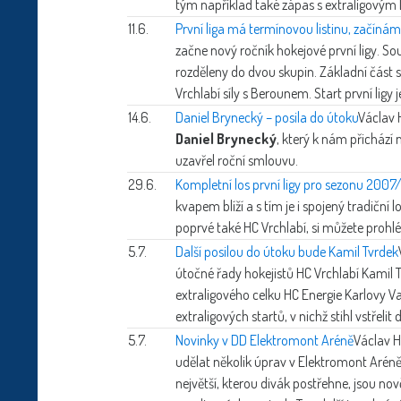
tým například také zápas s extraligovým 
11.6.
První liga má termínovou listinu, začín
začne nový ročník hokejové první ligy. S
rozděleny do dvou skupin. Základní část 
Vrchlabí síly s Berounem. Start první ligy 
14.6.
Daniel Brynecký – posila do útoku
Václav 
Daniel Brynecký
, který k nám přichází
uzavřel roční smlouvu.
29.6.
Kompletní los první ligy pro sezonu 200
kvapem blíží a s tím je i spojený tradiční 
poprvé také HC Vrchlabí, si můžete prohl
5.7.
Další posilou do útoku bude Kamil Tvrdek
útočné řady hokejistů HC Vrchlabí Kamil T
extraligového celku HC Energie Karlovy V
extraligových startů, v nichž stihl vstřelit 
5.7.
Novinky v DD Elektromont Aréně
Václav H
udělat několik úprav v Elektromont Aréně
největší, kterou divák postřehne, jsou n