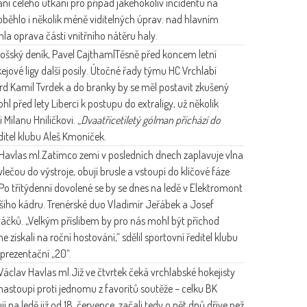
ání celého utkání pro případ jakéhokoliv incidentu na
oběhlo i několik méně viditelných úprav: nad hlavním
a oprava části vnitřního nátěru haly.
ošský deník, Pavel Cajthaml
Těsně před koncem letní
ejové ligy další posily. Útočné řady týmu HC Vrchlabí
ward Kamil Tvrdek a do branky by se měl postavit zkušený
 před lety Liberci k postupu do extraligy, už několik
 Milanu Hniličkovi.
„Dvaatřicetiletý gólman přichází do
ditel klubu Aleš Kmoníček.
Havlas ml.
Zatímco zemi v posledních dnech zaplavuje vlna
vlečou do výstroje, obují brusle a vstoupí do klíčové fáze
Po třítýdenní dovolené se by se dnes na ledě v Elektromont
ršího kádru. Trenérské duo Vladimír Jeřábek a Josef
ováčků. „Velkým příslibem by pro nás mohl být příchod
 získali na roční hostování,“ sdělil sportovní ředitel klubu
prezentační „20“.
Václav Havlas ml.
Již ve čtvrtek čeká vrchlabské hokejisty
nastoupí proti jednomu z favoritů soutěže – celku BK
jí na ledě již od 18. července, začali tedy o pět dnů dříve než