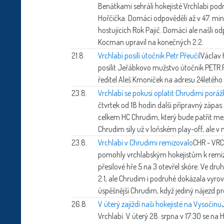
Benátkami sehráli hokejisté Vrchlabí podru
Hořčička. Domácí odpověděli až v 47. min
hostujících Rok Pajič. Domácí ale našli 
Kocman upravil na konečných 2:2.
21.8.
Vrchlabí posílí útočník Petr Přeučil
Václav 
posílit Jeřábkovo mužstvo útočník PETR PŘ
ředitel Aleš Kmoníček na adresu 24letého 
23.8.
Vrchlabí se pokusí oplatit Chrudimi poráž
čtvrtek od 18 hodin další přípravný zápas
celkem HC Chrudim, který bude patřit mezi
Chrudim síly už v loňském play-off, ale v 
23.8.
Vrchlabí v Chrudimi remizovalo
CHR - VRC 
pomohly vrchlabským hokejistům k remíze
přesilové hře 5 na 3 otevřel skóre. Ve dr
2:1, ale Chrudim i podruhé dokázala vyr
úspěšnější Chrudim, když jediný nájezd p
26.8.
V úterý zajíždí naši hokejisté na Vysočinu
Vrchlabí. V úterý 28. srpna v 17:30 se na