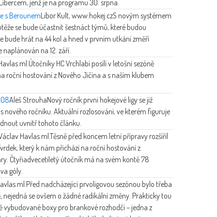
Libercem, jenž je na programu 30. srpna.
áme s Berounem
Libor Kult, www.hokej.cz
S novým systémem
outěže se bude účastnit šestnáct týmů, které budou
se bude hrát na 44 kol a hned v prvním utkání změří
je naplánován na 12. září.
Havlas ml.
Útočníky HC Vrchlabí posílí v letošní sezóně
 na roční hostování z Nového Jičína a s naším klubem
7/08
Aleš Strouha
Nový ročník první hokejové ligy se již
los nového ročníku. Aktuální rozlosování, ve kterém figuruje
édnout uvnitř tohoto článku.
Václav Havlas ml.
Těsně před koncem letní přípravy rozšířil
vrdek, který k nám přichází na roční hostování z
ary. Čtyřiadvecetiletý útočník má na svém kontě 78
dva góly.
avlas ml.
Před nadcházející prvoligovou sezónou bylo třeba
, nejedná se ovšem o žádné radikální změny. Prakticky tou
ově vybudované boxy pro brankové rozhodčí – jedna z