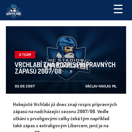
☰
A TEAM
VRCHLABÍ ZNÁ ROZPIS PŘÍPRAVNÝCH
ZÁPASŮ 2007/08
05.06.2007
VÁCLAV HAVLAS ML.
Hokejisté Vrchlabí již dnes znají rozpis přípravných
zápasů na nadcházející sezonu 2007/08. Vedle
utkání s prvoligovými celky čeká tým například
také zápas s extraligovým Libercem, jenž je na