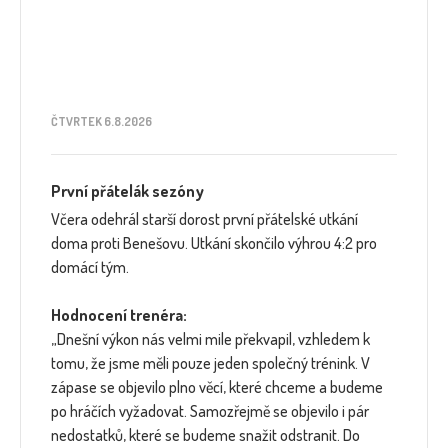
ČTVRTEK 6.8.2026
První přátelák sezóny
Včera odehrál starší dorost první přátelské utkání
doma proti Benešovu. Utkání skončilo výhrou 4:2 pro
domácí tým.
Hodnocení trenéra:
„Dnešní výkon nás velmi mile překvapil, vzhledem k
tomu, že jsme měli pouze jeden společný trénink. V
zápase se objevilo plno věcí, které chceme a budeme
po hráčích vyžadovat. Samozřejmě se objevilo i pár
nedostatků, které se budeme snažit odstranit. Do