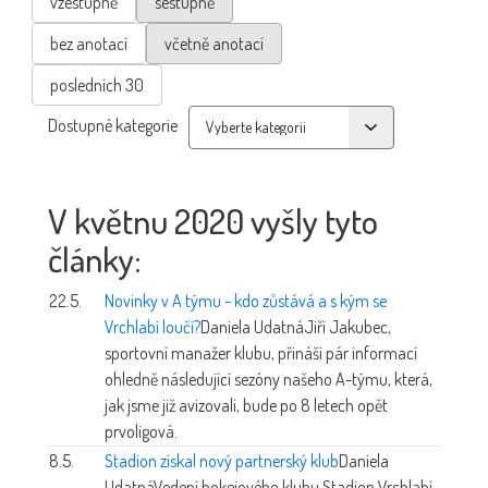
vzestupně
sestupně
bez anotací
včetně anotací
posledních 30
Dostupné kategorie
V květnu 2020 vyšly tyto
články:
22.5.
Novinky v A týmu - kdo zůstává a s kým se
Vrchlabí loučí?
Daniela Udatná
Jiří Jakubec,
sportovní manažer klubu, přináší pár informací
ohledně následující sezóny našeho A-týmu, která,
jak jsme již avizovali, bude po 8 letech opět
prvoligová.
8.5.
Stadion získal nový partnerský klub
Daniela
Udatná
Vedení hokejového klubu Stadion Vrchlabí