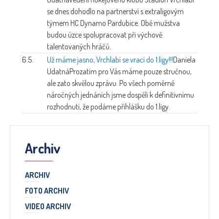
se dnes dohodlo na partnerství s extraligovým
týmem HC Dynamo Pardubice. Obě mužstva
budou úzce spolupracovat při výchově
talentovaných hráčů.
6.5.
Už máme jasno, Vrchlabí se vrací do 1.ligy!!!
Daniela
Udatná
Prozatím pro Vás máme pouze stručnou,
ale zato skvělou zprávu. Po všech poměrně
náročných jednáních jsme dospěli k definitivnímu
rozhodnutí, že podáme přihlášku do 1.ligy.
Archiv
ARCHIV
FOTO ARCHIV
VIDEO ARCHIV