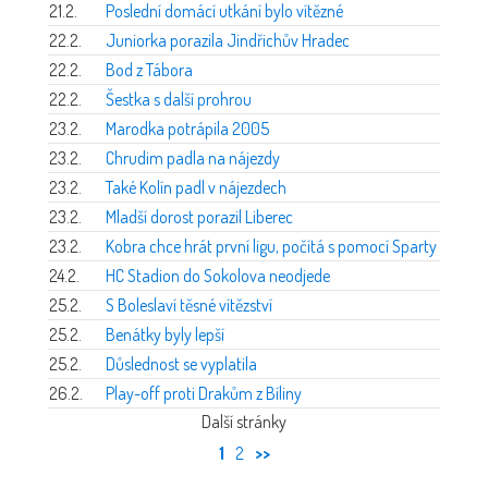
21.2.
Poslední domácí utkání bylo vítězné
22.2.
Juniorka porazila Jindřichův Hradec
22.2.
Bod z Tábora
22.2.
Šestka s další prohrou
23.2.
Marodka potrápila 2005
23.2.
Chrudim padla na nájezdy
23.2.
Také Kolín padl v nájezdech
23.2.
Mladší dorost porazil Liberec
23.2.
Kobra chce hrát první ligu, počítá s pomocí Sparty
24.2.
HC Stadion do Sokolova neodjede
25.2.
S Boleslaví těsné vítězství
25.2.
Benátky byly lepší
25.2.
Důslednost se vyplatila
26.2.
Play-off proti Drakům z Bíliny
Další stránky
1
2
>>