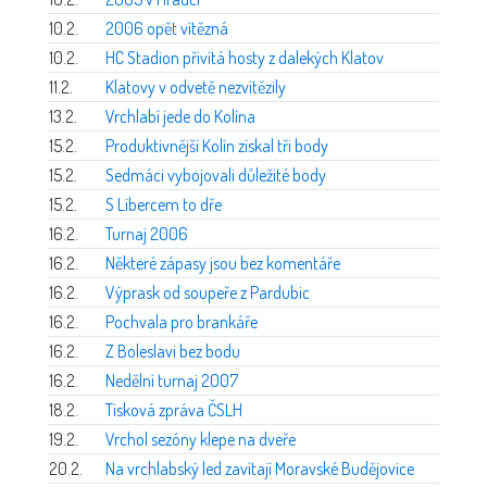
10.2.
2006 opět vítězná
10.2.
HC Stadion přivítá hosty z dalekých Klatov
11.2.
Klatovy v odvetě nezvítězily
13.2.
Vrchlabí jede do Kolína
15.2.
Produktivnější Kolín získal tři body
15.2.
Sedmáci vybojovali důležité body
15.2.
S Libercem to dře
16.2.
Turnaj 2006
16.2.
Některé zápasy jsou bez komentáře
16.2.
Výprask od soupeře z Pardubic
16.2.
Pochvala pro brankáře
16.2.
Z Boleslavi bez bodu
16.2.
Nedělní turnaj 2007
18.2.
Tisková zpráva ČSLH
19.2.
Vrchol sezóny klepe na dveře
20.2.
Na vrchlabský led zavítají Moravské Budějovice