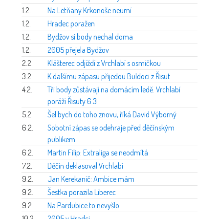
1.2.
Na Letňany Krkonoše neumí
1.2.
Hradec poražen
1.2.
Bydžov si body nechal doma
1.2.
2005 přejela Bydžov
2.2.
Klášterec odjíždí z Vrchlabí s osmičkou
3.2.
K dalšímu zápasu přijedou Buldoci z Řisut
4.2.
Tři body zůstávají na domácím ledě. Vrchlabí
poráží Řisuty 6:3
5.2.
Šel bych do toho znovu, říká David Výborný
6.2.
Sobotní zápas se odehraje před děčínským
publikem
6.2.
Martin Filip: Extraliga se neodmítá
7.2.
Děčín deklasoval Vrchlabí
9.2.
Jan Kerekanič: Ambice mám
9.2.
Šestka porazila Liberec
9.2.
Na Pardubice to nevyšlo
10.2.
2005 v Hradci