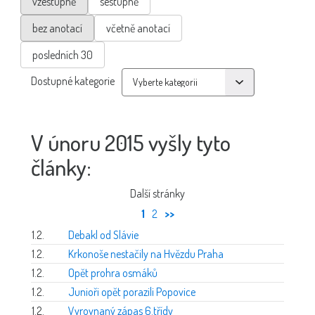
vzestupně
sestupně
bez anotací
včetně anotací
posledních 30
Dostupné kategorie
V únoru 2015 vyšly tyto
články:
Další stránky
1
2
>>
1.2.
Debakl od Slávie
1.2.
Krkonoše nestačily na Hvězdu Praha
1.2.
Opět prohra osmáků
1.2.
Junioři opět porazili Popovice
1.2.
Vyrovnaný zápas 6.třídy