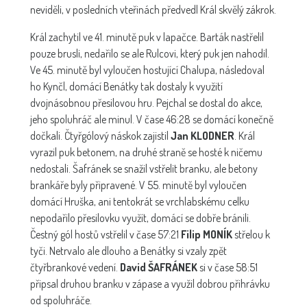
neviděli, v posledních vteřinách předvedl Král skvělý zákrok.
Král zachytil ve 41. minutě puk v lapačce. Barták nastřelil
pouze brusli, nedařilo se ale Rulcovi, který puk jen nahodil.
Ve 45. minutě byl vyloučen hostující Chalupa, následoval
ho Kynčl, domácí Benátky tak dostaly k využití
dvojnásobnou přesilovou hru. Pejchal se dostal do akce,
jeho spoluhráč ale minul. V čase 46:28 se domácí konečně
dočkali. Čtyřgólový náskok zajistil
Jan KLODNER
. Král
vyrazil puk betonem, na druhé straně se hosté k ničemu
nedostali. Šafránek se snažil vstřelit branku, ale betony
brankáře byly připravené. V 55. minutě byl vyloučen
domácí Hruška, ani tentokrát se vrchlabskému celku
nepodařilo přesilovku využít, domácí se dobře bránili.
Čestný gól hostů vstřelil v čase 57:21
Filip MONÍK
střelou k
tyči. Netrvalo ale dlouho a Benátky si vzaly zpět
čtyřbrankové vedení.
David ŠAFRÁNEK
si v čase 58:51
připsal druhou branku v zápase a využil dobrou přihrávku
od spoluhráče.