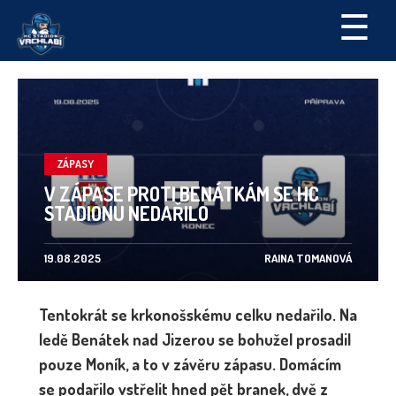
☰
ZÁPASY
V ZÁPASE PROTI BENÁTKÁM SE HC
STADIONU NEDAŘILO
19.08.2025
RAINA TOMANOVÁ
Tentokrát se krkonošskému celku nedařilo. Na
ledě Benátek nad Jizerou se bohužel prosadil
pouze Moník, a to v závěru zápasu. Domácím
se podařilo vstřelit hned pět branek, dvě z