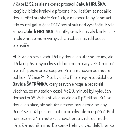
V čase 12:52 se ale nakonec prosadil
Jakub HRUŠKA
,
který byl blízko Královi a překonal ho. Hostům se nedařilo
dostat před brankáře Benátek, a nakonec to byli domácí,
kdo vstřelil gól. V čase 17:47 poslal puk nad vyrážečku Krále
znovu
Jakub HRUŠKA
. Benátky se pak dostaly k puku, ale
nikdo z hráčů nic nevymyslel. Jakubec nastřelil pouze
brankáře.
HC Stadion se v úvodu třetiny dostal do útočné třetiny, ale
střela nepřišla. Sypecký střílel od modré čáry ve 23. minutě,
ale trefil pouze brusli soupeře. Král si nahození od modré
pohlídal. V čase 24:12 to bylo již o tři branky, a to zásluhou
Davida ŠAFRÁNKA
, který se rychle rozjel a prostřelil
všechno, co mu stálo v cestě. Ve 29. minutě byl vyloučen
domácí hráč, Vrchlabí tak dostalo další příležitost. Král se
dostal do akce, ale bohužel nenašel místo mezi betony.
Beneš se snažil puk procpat do branky, ale neúspěšně. Král
nemusel ve 34. minutě zasahovat proti střele od modré
čáry, šla hodně mimo. Do konce třetiny diváci další branku