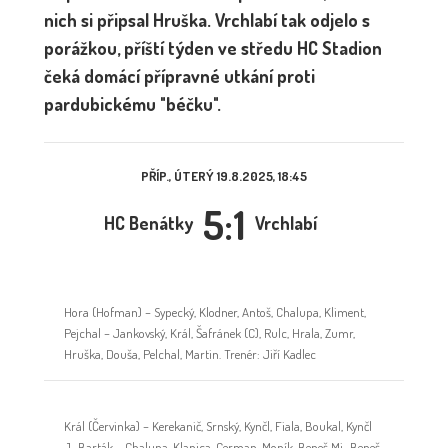
nich si připsal Hruška. Vrchlabí tak odjelo s
porážkou, příští týden ve středu HC Stadion
čeká domácí přípravné utkání proti
pardubickému "béčku".
PŘÍP., ÚTERÝ 19.8.2025, 18:45
5:1
HC Benátky
Vrchlabí
Hora (Hofman) – Sypecký, Klodner, Antoš, Chalupa, Kliment,
Pejchal – Jankovský, Král, Šafránek (C), Rulc, Hrala, Zumr,
Hruška, Douša, Pelchal, Martin. Trenér: Jiří Kadlec
Král (Červinka) – Kerekanič, Srnský, Kynčl, Fiala, Boukal, Kynčl
J., Barták – Chalupa, Klanica, Cerman, Moník, Beneš Mi., Beneš