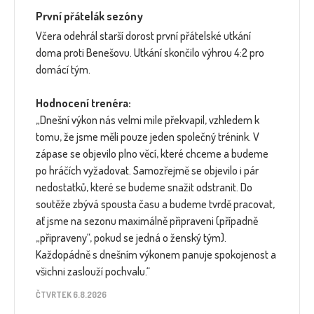
První přátelák sezóny
Včera odehrál starší dorost první přátelské utkání
doma proti Benešovu. Utkání skončilo výhrou 4:2 pro
domácí tým.
Hodnocení trenéra:
„Dnešní výkon nás velmi mile překvapil, vzhledem k
tomu, že jsme měli pouze jeden společný trénink. V
zápase se objevilo plno věcí, které chceme a budeme
po hráčích vyžadovat. Samozřejmě se objevilo i pár
nedostatků, které se budeme snažit odstranit. Do
soutěže zbývá spousta času a budeme tvrdě pracovat,
ať jsme na sezonu maximálně připraveni (případně
„připraveny“, pokud se jedná o ženský tým).
Každopádně s dnešním výkonem panuje spokojenost a
všichni zaslouží pochvalu.“
ČTVRTEK 6.8.2026