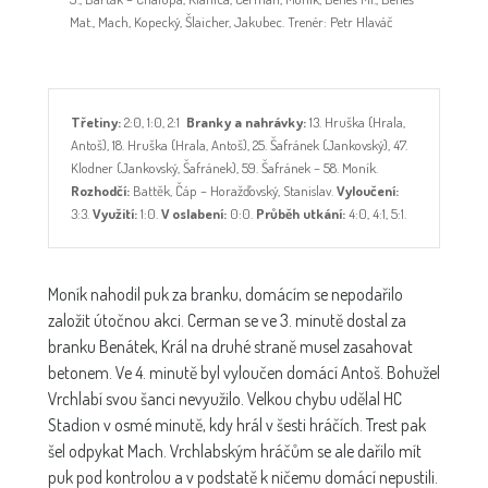
Mat., Mach, Kopecký, Šlaicher, Jakubec. Trenér: Petr Hlaváč
Třetiny:
2:0, 1:0, 2:1
Branky a nahrávky:
13. Hruška (Hrala,
Antoš), 18. Hruška (Hrala, Antoš), 25. Šafránek (Jankovský), 47.
Klodner (Jankovský, Šafránek), 59. Šafránek – 58. Moník.
Rozhodčí:
Battěk, Čáp – Horažďovský, Stanislav.
Vyloučení:
3:3.
Využití:
1:0.
V oslabení:
0:0.
Průběh utkání:
4:0, 4:1, 5:1.
Moník nahodil puk za branku, domácím se nepodařilo
založit útočnou akci. Cerman se ve 3. minutě dostal za
branku Benátek, Král na druhé straně musel zasahovat
betonem. Ve 4. minutě byl vyloučen domácí Antoš. Bohužel
Vrchlabí svou šanci nevyužilo. Velkou chybu udělal HC
Stadion v osmé minutě, kdy hrál v šesti hráčích. Trest pak
šel odpykat Mach. Vrchlabským hráčům se ale dařilo mít
puk pod kontrolou a v podstatě k ničemu domácí nepustili.