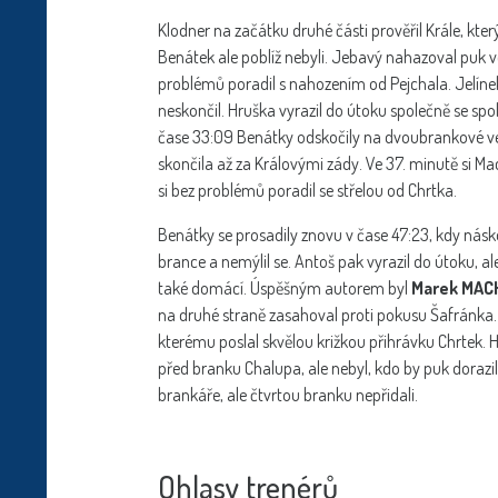
Klodner na začátku druhé části prověřil Krále, který 
Benátek ale poblíž nebyli. Jebavý nahazoval puk ve
problémů poradil s nahozením od Pejchala. Jelínek 
neskončil. Hruška vyrazil do útoku společně se spo
čase 33:09 Benátky odskočily na dvoubrankové ve
skončila až za Královými zády. Ve 37. minutě si Mac
si bez problémů poradil se střelou od Chrtka.
Benátky se prosadily znovu v čase 47:23, kdy nás
brance a nemýlil se. Antoš pak vyrazil do útoku, al
také domácí. Úspěšným autorem byl
Marek MAC
na druhé straně zasahoval proti pokusu Šafránka.
kterému poslal skvělou križkou přihrávku Chrtek. 
před branku Chalupa, ale nebyl, kdo by puk dorazil
brankáře, ale čtvrtou branku nepřidali.
Ohlasy trenérů