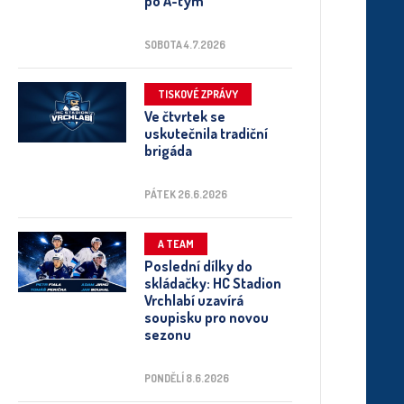
po A-tým
SOBOTA 4.7.2026
TISKOVÉ ZPRÁVY
Ve čtvrtek se
uskutečnila tradiční
brigáda
PÁTEK 26.6.2026
A TEAM
Poslední dílky do
skládačky: HC Stadion
Vrchlabí uzavírá
soupisku pro novou
sezonu
PONDĚLÍ 8.6.2026