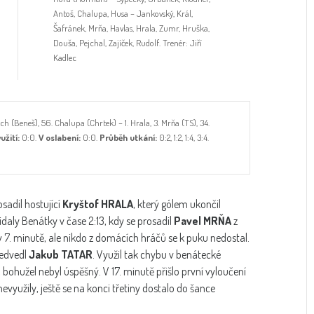
Antoš, Chalupa, Husa – Jankovský, Král,
Šafránek, Mrňa, Havlas, Hrala, Zumr, Hruška,
Douša, Pejchal, Zajíček, Rudolf. Trenér: Jiří
Kadlec
Mach (Beneš), 56. Chalupa (Chrtek) – 1. Hrala, 3. Mrňa (TS), 34.
užití:
0:0.
V oslabení:
0:0.
Průběh utkání:
0:2, 1:2, 1:4, 3:4.
sadil hostující
Kryštof HRALA
, který gólem ukončil
aly Benátky v čase 2:13, kdy se prosadil
Pavel MRŇA
z
v 7. minutě, ale nikdo z domácích hráčů se k puku nedostal.
ředvedl
Jakub TATAR
. Využil tak chybu v benátecké
 bohužel nebyl úspěšný. V 17. minutě přišlo první vyloučení
využily, ještě se na konci třetiny dostalo do šance