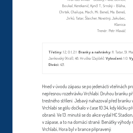
Boukal, Kerekanič, Kynčl T., Srnský – Bláha,
Chrtek, Chalupa, Mach, Mi. Beneš, Ma. Beneš,
Jirků, Tatar, Šlaicher, Novotný, Jakubec,
Klanica
Trenér: Petr Hlaváč
Třetiny:
1:2, 0:1, 2:1
Branky a nahrávky:
11. Tatar, 51. 
Jankovský (Král), 48. Hruška (Zajíček).
Vyloučení:
1:0.
Vy
Diváci:
421.
Hned v úvodu zápasu se po jedenácti vteřinách pro
nepřesnou rozehrávku Vrchlabí. Druhou branku přid
trestného střílení. Jebavý nahazoval před branku 
Vrchlabí se gólu dočkalo v čase 10:34, kdy kličku p
obraně. Ve 13. minutě se do akce vydal HC Stadion,
v zápase, a to na domácí straně. Benátky výhody ne
Vrchlabí, Hora byl v brance připravený.