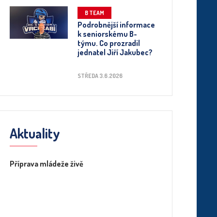
B TEAM
Podrobnější informace
k seniorskému B-
týmu. Co prozradil
jednatel Jiří Jakubec?
STŘEDA 3.6.2026
Aktuality
Příprava mládeže živě