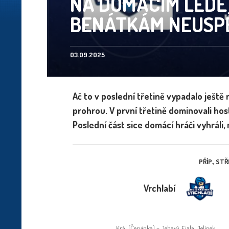
NA DOMÁCÍM LEDĚ 
BENÁTKÁM NEUSP
03.09.2025
Ač to v poslední třetině vypadalo ještě
prohrou. V první třetině dominovali hos
Poslední část sice domácí hráči vyhráli,
PŘÍP., STŘ
Vrchlabí
Král (Červinka) – Jebavý, Fiala, Jelínek,