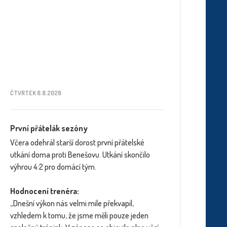
ČTVRTEK 6.8.2026
První přátelák sezóny
Včera odehrál starší dorost první přátelské
utkání doma proti Benešovu. Utkání skončilo
výhrou 4:2 pro domácí tým.
Hodnocení trenéra:
„Dnešní výkon nás velmi mile překvapil,
vzhledem k tomu, že jsme měli pouze jeden