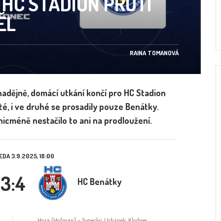
HC STADION PROTI
ĚL
RAINA TOMANOVÁ
 nadějně, domácí utkání končí pro HC Stadion
té, i ve druhé se prosadily pouze Benátky.
 nicméně nestačilo to ani na prodloužení.
EDA 3.9.2025, 18:00
3:4
HC Benátky
Hora (Hofman) – Sypecký, Urbánek, Klodner,