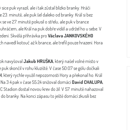
sice puk vyrazil, ale i tak zůstal blízko branky. Hráči
 23. minutě, ale puk šel daleko od branky. Král si bez
se ve 27. minutě pokusil o střelu, ale puk v brance
luhráčem, ale Král na puk dobře viděl a udržel ho u sebe. V
dení. Skvělá přihrávka pro
Václava JANKOVSKÉHO
h navedl kotouč až k brance, ale trefil pouze hrazení. Hora
kok navyšoval
Jakub HRUŠKA
, který našel volné místo v
e puk skončil v rohu kluziště. V čase 50:07 se gólu dočkali
H
, který rychle využil nepozornosti Hory a překonal ho. Král
 Na 3:4 pak v čase 55:24 snižoval domácí
David CHALUPA
,
HC Stadion dostal novou krev do žil. V 57. minutě nahazoval
 do branky. Na konci zápasu to ještě domácí zkusili bez