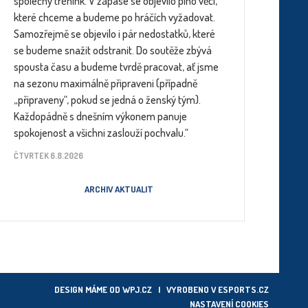
společný trénink. V zápase se objevilo plno věcí,
které chceme a budeme po hráčích vyžadovat.
Samozřejmě se objevilo i pár nedostatků, které
se budeme snažit odstranit. Do soutěže zbývá
spousta času a budeme tvrdě pracovat, ať jsme
na sezonu maximálně připraveni (případně
„připraveny“, pokud se jedná o ženský tým).
Každopádně s dnešním výkonem panuje
spokojenost a všichni zaslouží pochvalu.“
ČTVRTEK 6.8.2026
ARCHIV AKTUALIT
DESIGN MÁME OD
WPJ.CZ
| VYROBENO V
ESPORTS.CZ
NASTAVENÍ COOKIES