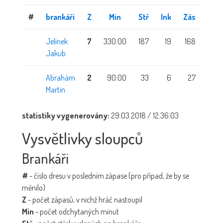
#
brankáři
Z
Min
Stř
Ink
Zás
Prů
Jelínek
7
330:00
187
19
168
3,45
Jakub
Abrahám
2
90:00
33
6
27
4
Martin
statistiky vygenerovány:
29.03.2018 / 12:36:03
Vysvětlivky sloupců
Brankáři
#
- číslo dresu v posledním zápase (pro případ, že by se
měnilo)
Z
- počet zápasů, v nichž hráč nastoupil
Min
- počet odchytaných minut