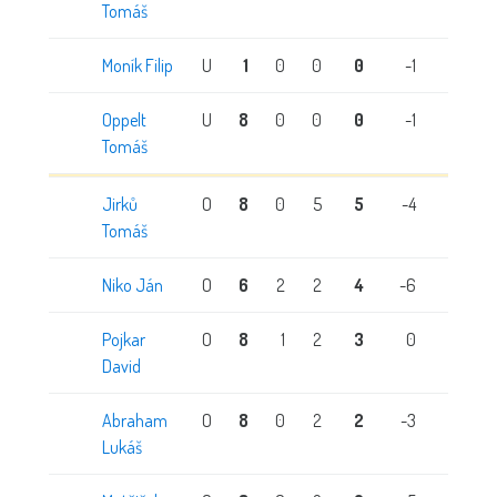
Tomáš
Moník Filip
U
1
0
0
0
-1
0
Oppelt
U
8
0
0
0
-1
0
Tomáš
Jirků
O
8
0
5
5
-4
0
Tomáš
Niko Ján
O
6
2
2
4
-6
0
Pojkar
O
8
1
2
3
0
0
David
Abraham
O
8
0
2
2
-3
0
Lukáš