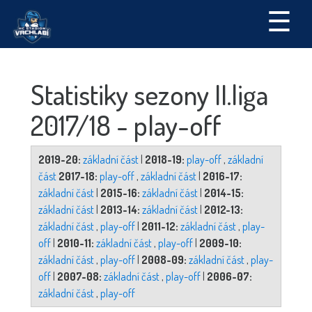
☰
Statistiky sezony II.liga
2017/18 - play-off
2019-20:
základní část
|
2018-19:
play-off
,
základní
část
2017-18:
play-off
,
základní část
|
2016-17:
základní část
|
2015-16:
základní část
|
2014-15:
základní část
|
2013-14:
základní část
|
2012-13:
základní část
,
play-off
|
2011-12:
základní část
,
play-
off
|
2010-11:
základní část
,
play-off
|
2009-10:
základní část
,
play-off
|
2008-09:
základní část
,
play-
off
|
2007-08:
základní část
,
play-off
|
2006-07:
základní část
,
play-off