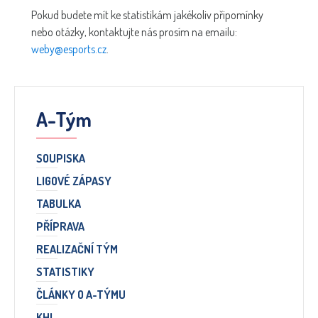
Pokud budete mít ke statistikám jakékoliv připomínky
nebo otázky, kontaktujte nás prosím na emailu:
weby@esports.cz
.
A-Tým
SOUPISKA
LIGOVÉ ZÁPASY
TABULKA
PŘÍPRAVA
REALIZAČNÍ TÝM
STATISTIKY
ČLÁNKY O A-TÝMU
KHL