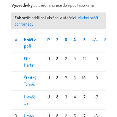
Vysvětlivky
položek naleznete dole pod tabulkami.
Zobrazit:
odděleně obránci a útočníci |
všichni hráči
dohromady
#
hráči v
P
Z
G
A
B
+/-
STŘ
poli
Filip
U
8
2
9
11
-10
0
Martin
Šťastný
U
8
7
3
10
-9
0
Tomáš
Hlaváč
U
8
3
4
7
-7
0
Jan
0
Urban
U
8
2
5
7
-8
0