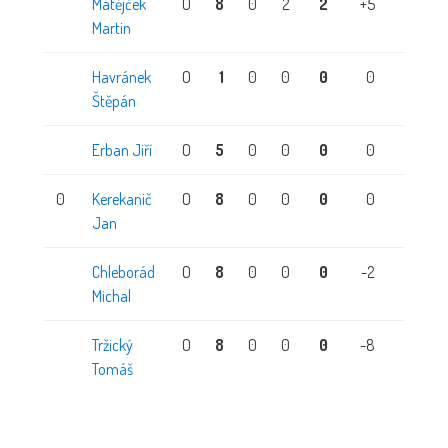
Matějček
O
8
0
2
2
+5
0
Martin
Havránek
O
1
0
0
0
0
0
Štěpán
Erban Jiří
O
5
0
0
0
0
0
0
Kerekanič
O
8
0
0
0
0
0
Jan
Chleborád
O
8
0
0
0
-2
0
Michal
Tržický
O
8
0
0
0
-8
0
Tomáš