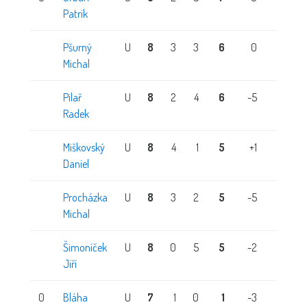
Patrik
Pšurný
U
8
3
3
6
0
0
Michal
Pilař
U
8
2
4
6
-5
0
Radek
Miškovský
U
8
4
1
5
+1
0
Daniel
Procházka
U
8
3
2
5
-5
0
Michal
Šimoníček
U
8
0
5
5
-2
0
Jiří
0
Bláha
U
7
1
0
1
-3
0