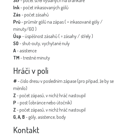
Stř
- počet střel vyslaných na brankáře
Ink
- počet inkasovaných gólů
Zás
- počet zásahů
Prů
- průměr gólů na zápas ( = inkasované góly /
minuty/60 )
Úsp
- úspěšnost zásahů ( = zásahy / střely )
SO
- shut-outy, vychytané nuly
A
- asistence
TM
- trestné minuty
Hráči v poli
#
- číslo dresu v posledním zápase (pro případ, že by se
měnilo)
Z
- počet zápasů, v nichž hráč nastoupil
P
- post (obránce nebo útočník)
Z
- počet zápasů, v nichž hráč nastoupil
G, A, B
- góly, asistence, body
Kontakt