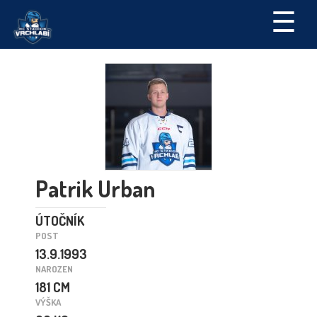
☰
Patrik Urban
ÚTOČNÍK
POST
13.9.1993
NAROZEN
181 CM
VÝŠKA