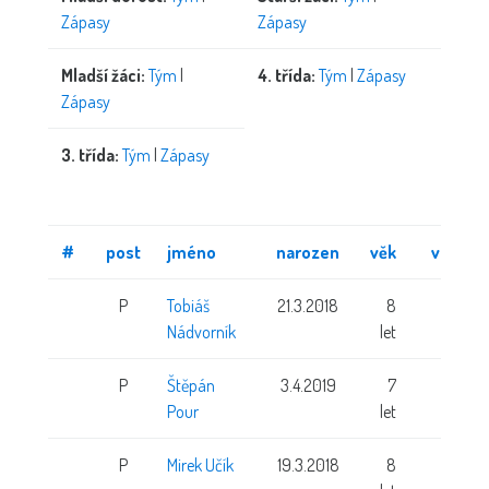
Zápasy
Zápasy
Mladší žáci:
Tým
|
4. třída:
Tým
|
Zápasy
Zápasy
3. třída:
Tým
|
Zápasy
#
post
jméno
narozen
věk
výška
P
Tobiáš
21.3.2018
8
Nádvorník
let
P
Štěpán
3.4.2019
7
Pour
let
P
Mirek Učík
19.3.2018
8