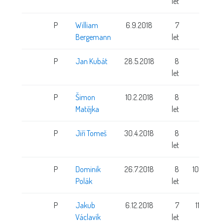
let
P
William
6.9.2018
7
Bergemann
let
P
Jan Kubát
28.5.2018
8
let
P
Šimon
10.2.2018
8
Matějka
let
P
Jiří Tomeš
30.4.2018
8
let
P
Dominik
26.7.2018
8
109 cm
Polák
let
P
Jakub
6.12.2018
7
115 cm
Václavík
let