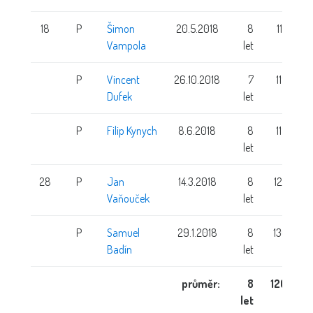
18
P
Šimon
20.5.2018
8
117 cm
Vampola
let
P
Vincent
26.10.2018
7
119 cm
Dufek
let
P
Filip Kynych
8.6.2018
8
119 cm
let
28
P
Jan
14.3.2018
8
122 cm
Vaňouček
let
P
Samuel
29.1.2018
8
136 cm
Badín
let
průměr:
8
120 cm
let