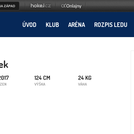
ÚVOD
KLUB
ARÉNA
ROZPIS LEDU
ek
2017
124 CM
24 KG
ZEN
VÝŠKA
VÁHA