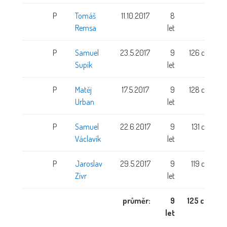
P
Tomáš
11.10.2017
8
Remsa
let
P
Samuel
23.5.2017
9
126 cm
Supík
let
P
Matěj
17.5.2017
9
128 cm
Urban
let
P
Samuel
22.6.2017
9
131 cm
Václavík
let
P
Jaroslav
29.5.2017
9
119 cm
Zívr
let
průměr:
9
125 cm
let