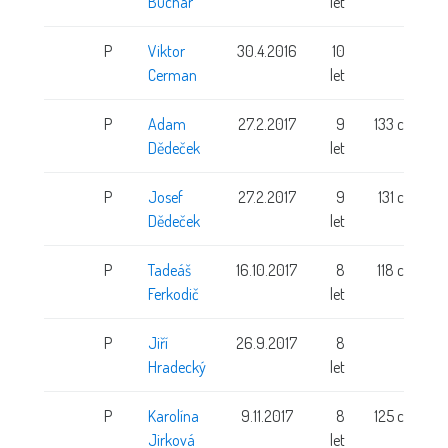
Buchar
let
P
Viktor
30.4.2016
10
Cerman
let
P
Adam
27.2.2017
9
133 cm
Dědeček
let
P
Josef
27.2.2017
9
131 cm
Dědeček
let
P
Tadeáš
16.10.2017
8
118 cm
Ferkodič
let
P
Jiří
26.9.2017
8
Hradecký
let
P
Karolína
9.11.2017
8
125 cm
Jirková
let