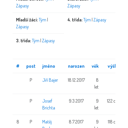
Zápasy
Zápasy
Mladší žáci:
Tým
|
4. třída:
Tým
|
Zápasy
Zápasy
3. třída:
Tým
|
Zápasy
#
post
jméno
narozen
věk
výška
P
Jiří Bajer
18.12.2017
8
let
P
Josef
9.3.2017
9
122 cm
Brichta
let
8
P
Matěj
8.7.2017
9
118 cm