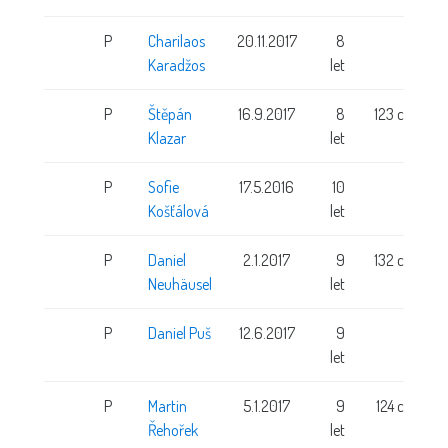
P
Charilaos
20.11.2017
8
Karadžos
let
P
Štěpán
16.9.2017
8
123 cm
Klazar
let
P
Sofie
17.5.2016
10
Košťálová
let
P
Daniel
2.1.2017
9
132 cm
Neuhäusel
let
P
Daniel Puš
12.6.2017
9
let
P
Martin
5.1.2017
9
124 cm
Řehořek
let