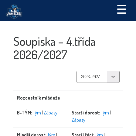
☰
Soupiska – 4.třída
2026/2027
Rozcestník mládeže
B-TÝM:
Tým
|
Zápasy
Starší dorost:
Tým
|
Zápasy
Mladší dorost:
Tým
|
Starší žáci:
Tým
|