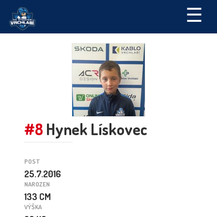
☰
#8
Hynek Lískovec
POST
25.7.2016
NAROZEN
133 CM
VÝŠKA