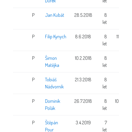
Dufek
let
P
Jan Kubát
28.5.2018
8
let
P
Filip Kynych
8.6.2018
8
119 cm
let
P
Šimon
10.2.2018
8
Matějka
let
P
Tobiáš
21.3.2018
8
Nádvorník
let
P
Dominik
26.7.2018
8
109 cm
Polák
let
P
Štěpán
3.4.2019
7
Pour
let