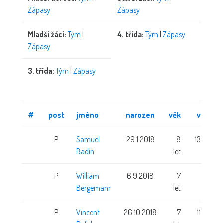
Zápasy
Zápasy
Mladší žáci:
Tým
|
4. třída:
Tým
|
Zápasy
Zápasy
3. třída:
Tým
|
Zápasy
#
post
jméno
narozen
věk
výška
P
Samuel
29.1.2018
8
136 cm
Badín
let
P
William
6.9.2018
7
Bergemann
let
P
Vincent
26.10.2018
7
119 cm