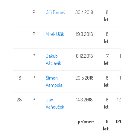
P
Jiří Tomeš
30.4.2018
8
let
P
Mirek Učík
19.3.2018
8
let
P
Jakub
6.12.2018
7
115 cm
Václavík
let
18
P
Šimon
20.5.2018
8
117 cm
Vampola
let
28
P
Jan
14.3.2018
8
122 cm
Vaňouček
let
průměr:
8
120 cm
let