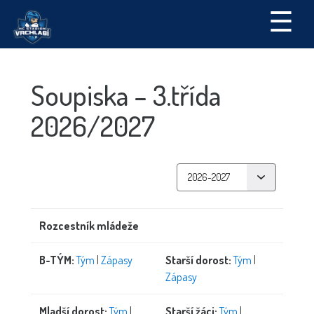
☰
Soupiska – 3.třída
2026/2027
Rozcestník mládeže
B-TÝM:
Tým
|
Zápasy
Starší dorost:
Tým
|
Zápasy
Mladší dorost:
Tým
|
Starší žáci:
Tým
|