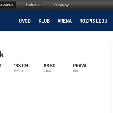
ÚVOD
KLUB
ARÉNA
ROZPIS LEDU
ek
1
183 CM
88 KG
PRAVÁ
VÝŠKA
VÁHA
HŮL