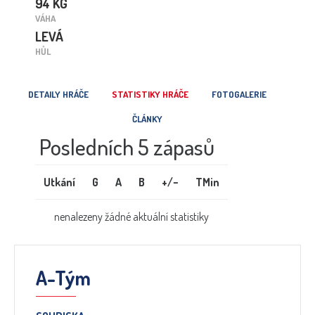
94 KG
VÁHA
LEVÁ
HŮL
DETAILY HRÁČE
STATISTIKY HRÁČE
FOTOGALERIE
ČLÁNKY
Posledních 5 zápasů
Utkání
G
A
B
+/−
TMin
nenalezeny žádné aktuální statistiky
A-Tým