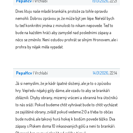
Pepahcv
| Vrchlabí
19.01.2026
, 22:21
Dnes lituju naše mladé brankáře, protože za tohle opravdu
nemohli. Dobrou zprávou je, že může být jen lépe. Neřešil bych
tu teď konkrétní jména z minulosti to nikam nepovede. Teď to
bude na každém hráči aby zamyslel nad posledními zápasy a
něco se změnilo. Není ostudou prohrát se silným Hronovem, ale i
prohra by nějak měla vypadat.
PepaHcv
| Vrchlabí
14.01.2026
, 22:14
Já si nemyslím, že je kádr špatně složený, ale je to o způsobu
hry. Vepředu nějaký góly dáme, ale vzadu to aby se brankáři
zbláznili. Chyby obrany, mizerný vrácení a obranná hra útočníků
to nás sráží. Pokud budeme chtít vyhrávat bude to chtít vycházet
ze zajištěné obrany, zvlášť pokud vedeme 2:0 a třeba to občas
bude nudné, ale takový hurá hokej k bodům povede těžko. Dva
zápasy s Pískem doma 10 inkasovaných gólů a není to brankáři.