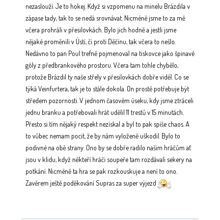
nezaslouží. Je to hokej. Když si vzpomenu na minelu Brázdila v
zápase tady, tak to se nedá srovnávat. Nicméně jsme to za mě
včera prohráli v přesilovkách. Bylo jich hodně a jestli jsme
nějaké proměnili v Ústí, či proti Děčínu, tak včera to nešlo.
Nedávno to pan Poul trefně pojmenoval na tiskovce jako špinavé
góly z předbrankového prostoru. Včera tam tohle chybělo,
protože Brázdil ty naše střely v přesilovkách dobře viděl. Co se
týká Veinfurtera, tak je to stále dokola. On prostě potřebuje být
středem pozornosti. V jednom časovém úseku, kdy jsme ztráceli
jednu branku a potřebovali hrát udělil 11 trestů v 15 minutách.
Přesto si tím nějaký respekt nezískal a byl to pak spíše chaos. A
to vůbec nemam pocit, že by nám vyloženě uškodil. Bylo to
podivné na obě strany. Ono by se dobře radilo našim hráčům ať
jsou v klidu, když někteří hráči soupeře tam rozdávali sekery na
potkání. Nicméně ta hra se pak rozkouskuje a není to ono.
Zavěrem ještě poděkování Supras za super výjezd