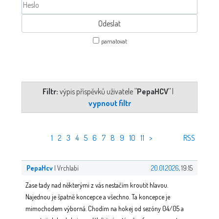
pamatovat
Filtr:
výpis příspěvků uživatele
"PepaHCV"
|
vypnout filtr
1
2
3
4
5
6
7
8
9
10
11
>
RSS
PepaHcv
| Vrchlabí
20.01.2026
, 19:15
Zase tady nad některými z vás nestačím kroutit hlavou.
Najednou je špatně koncepce a všechno. Ta koncepce je
mimochodem výborná. Chodím na hokej od sezóny 04/05 a