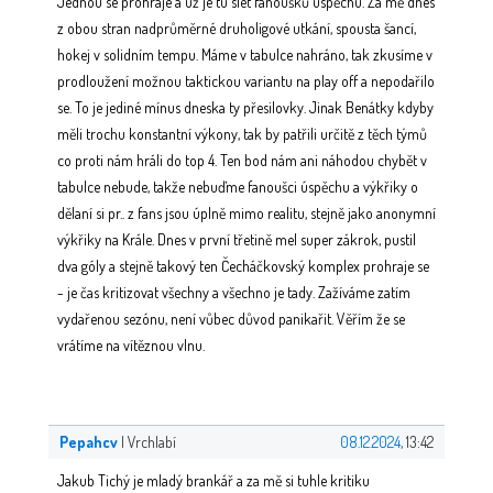
Jednou se prohraje a už je tu slet fanoušků úspěchu. Za mě dnes
z obou stran nadprůměrné druholigové utkání, spousta šancí,
hokej v solidním tempu. Máme v tabulce nahráno, tak zkusíme v
prodloužení možnou taktickou variantu na play off a nepodařilo
se. To je jediné mínus dneska ty přesilovky. Jinak Benátky kdyby
měli trochu konstantní výkony, tak by patřili určitě z těch týmů
co proti nám hráli do top 4. Ten bod nám ani náhodou chybět v
tabulce nebude, takže nebuďme fanoušci úspěchu a výkřiky o
dělaní si pr.. z fans jsou úplně mimo realitu, stejně jako anonymní
výkřiky na Krále. Dnes v první třetině mel super zákrok, pustil
dva góly a stejně takový ten Čecháčkovský komplex prohraje se
- je čas kritizovat všechny a všechno je tady. Zažíváme zatím
vydařenou sezónu, není vůbec důvod panikařit. Věřím že se
vrátíme na vítěznou vlnu.
Pepahcv
| Vrchlabí
08.12.2024
, 13:42
Jakub Tichý je mladý brankář a za mě si tuhle kritiku