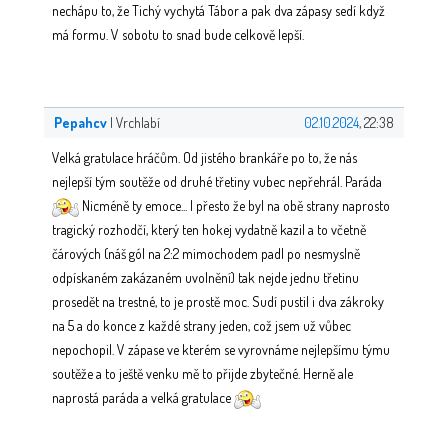
nechápu to, že Tichý vychytá Tábor a pak dva zápasy sedí když
má formu. V sobotu to snad bude celkově lepší.
Pepahcv
| Vrchlabí
02.10.2024
, 22:38
Velká gratulace hráčům. Od jistého brankáře po to, že nás
nejlepší tým soutěže od druhé třetiny vubec nepřehrál. Paráda
Nicméně ty emoce... I přesto že byl na obě strany naprosto
tragický rozhodčí, který ten hokej vydatně kazil a to včetně
čárových (náš gól na 2:2 mimochodem padl po nesmyslně
odpískaném zakázaném uvolnění) tak nejde jednu třetinu
prosedět na trestné, to je prostě moc. Sudí pustil i dva zákroky
na 5 a do konce z každé strany jeden, což jsem už vůbec
nepochopil. V zápase ve kterém se vyrovnáme nejlepšímu týmu
soutěže a to ještě venku mě to přijde zbytečné. Herně ale
naprostá paráda a velká gratulace