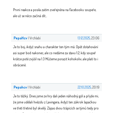
První reakce a posila zatím zveřejněna na Facebooku soupeře,
ale už se něco začíná dít...
PepaHcv
| Vrchlabí
13.12.2025
, 23:06
Je to boj, ikdyž snahu a charakter ten tým má. Opět dotahování
asi super bod nakonec, ale co nedáme za stavu 1:2, kdy soupeř
krátce poté zvýšil na 1:3 Můžeme porazit kohokoliv, ale platí to i
obráceně.
Pepahcv
| Vrchlabí
22.10.2025
, 20:19
Je to těžký. Dnes jsme ze hry dali jeden náhodný gól a přijde mi,
že jsme udělali hvězdu z Lavingera, ikdyž ten zákrok lapačkou
ve třetí třetině byl skvělý. Zápas dvou trápících se týmů tedy pro