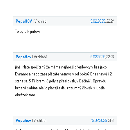
PepaHCV
| Vrchlabí
15.02.2025
, 22:24
To bylo k jinfovi
PepaHcv
| Vrchlabí
15.02.2025
, 22:24
jiná: Máte spočítaný že máme nejhorší přesilovky v lize jako
Dynamo a nebo zase plácáte nesmysly od boku? Dnes nevyšli 2
stane se. S Příbrami 3 góly z přesilovek, v Děčíně 1. Opravdu
hrozná slabina, ale jo plácejte dál, rozumný člověk si udělá
obrázek sám.
Pepahcv
| Vrchlabí
15.02.2025
, 21:51