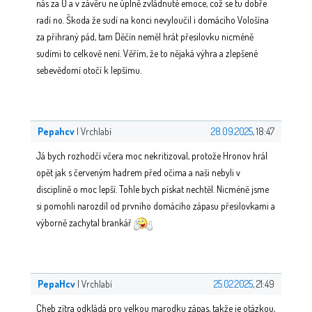
nás za 0 a v závěru ne úplně zvládnuté emoce, což se tu dobře
radí no. Škoda že sudí na konci nevyloučil i domácího Vološína
za přihraný pád, tam Děčín neměl hrát přesilovku nicméně
sudími to celkově není. Věřím, že to nějaká výhra a zlepšené
sebevědomí otočí k lepšímu.
Pepahcv
| Vrchlabí
28.09.2025
, 18:47
Já bych rozhodčí včera moc nekritizoval, protože Hronov hrál
opět jak s červeným hadrem před očima a naši nebyli v
disciplíně o moc lepší. Tohle bych pískat nechtěl. Nicméně jsme
si pomohli narozdíl od prvního domácího zápasu přesilovkami a
výborně zachytal brankář
PepaHcv
| Vrchlabí
25.02.2025
, 21:49
Cheb zítra odkládá pro velkou marodku zápas, takže je otázkou,