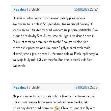
Pepahcv
| Vrchlabí
25.09.2024
, 20:37
Dneska v Písku bojovnost i nasazení, ale ty přesilovky a
zakončení to je bolest. Soupeř absolutně nedisciplinovaný. 10
vyloučení to 11 tři vteřiny před koncem už je spíše statistické. Dvě
dlouhé přesilovky 5 na 3 kdy jsme dali 1 gól a ve druhé dovolili
Písku jet sami na brankaře. Ve třech! Spousta střeleckých
možností v přesilovkách. Nakonec 2 góly z přesilovek málo.
Hlavně jsme si je ale nechali utéct moc daleko. Písek lepší nebyl a
za svoje fauly měl být více trestán. Snad se to zlepší v dalších
zápasech...
Pepahcv
| Vrchlabí
19.09.2024
, 22:36
Na první zápas to bylo docela solidní. Kromě přesilovek se mě
libila první branka. Ikdyž není na pohled nějak hezká, tak
příkladný důraz před brankou
Chválím i podcast. Bylo to