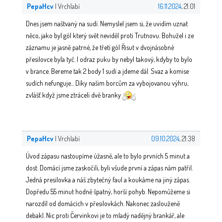
PepaHcv
| Vrchlabí
16.11.2024
, 21:01
Dnes jsem naštvaný na sudí. Nemyslel jsem si, že uvidím uznat
něco, jako byl gól který svět neviděl proti Trutnovu. Bohužel i ze
záznamu je jasně patrné, že třetí gól Řisut v dvojnásobné
přesilovce byla tyč. I odraz puku by nebyl takový, kdyby to bylo
v brance. Bereme tak 2 body 1 sudí a jdeme dál. Svaz a komise
sudích nefunguje... Díky našim borcům za vybojovanou výhru,
zvlášť když jsme ztráceli dvě branky
PepaHcv
| Vrchlabí
09.10.2024
, 21:38
Úvod zápasu nastoupíme úžasně, ale to bylo prvních 5 minut a
dost. Domácí jsme zaskočili, byli všude první a zápas nám patřil.
Jedná presilovka a náš zbytečný faul a koukáme na jiný zápas.
Dopředu 55 minut hodně špatný, horší pohyb. Nepomůžeme si
narozdíl od domácích v přesilovkách. Nakonec zaslouženě
debakl. Nic proti Červinkovi je to mladý nadějný brankář, ale