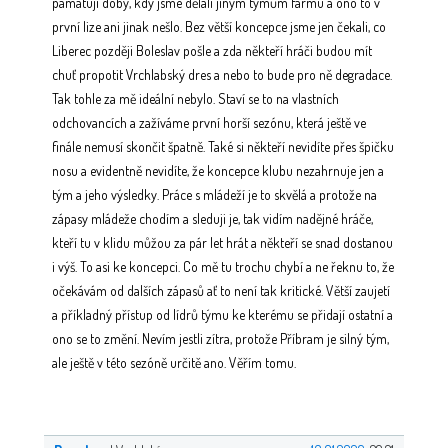
pamatuji doby, kdy jsme dělali jiným týmům farmu a ono to v
první lize ani jinak nešlo. Bez větší koncepce jsme jen čekali, co
Liberec později Boleslav pošle a zda někteří hráči budou mít
chuť propotit Vrchlabský dres a nebo to bude pro ně degradace.
Tak tohle za mě ideální nebylo. Staví se to na vlastních
odchovancích a zažíváme první horší sezónu, která ještě ve
finále nemusí skončit špatně. Také si někteří nevidíte přes špičku
nosu a evidentně nevidíte, že koncepce klubu nezahrnuje jen a
tým a jeho výsledky. Práce s mládeží je to skvělá a protože na
zápasy mládeže chodím a sleduji je, tak vidím nadějné hráče,
kteří tu v klidu můžou za pár let hrát a někteří se snad dostanou
i výš. To asi ke koncepci. Co mě tu trochu chybí a ne řeknu to, že
očekávám od dalších zápasů ať to není tak kritické. Větší zaujetí
a příkladný přístup od lídrů týmu ke kterému se přidají ostatní a
ono se to změní. Nevím jestli zítra, protože Příbram je silný tým,
ale ještě v této sezóně určitě ano. Věřím tomu.