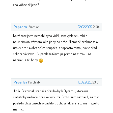
zda vůbec přijede!?
Pepahcv
| Vrchlabí
22.02.2025
, 21:34
Na zápase jsem nemohl být a viděl jsem výsledek, takže
neuvidím ani záznam jako jindy po práci. Nicméně prohrát se 4
útoky proti 4 obráncům soupeře je naprosto tristní, navíc před
solidní návštěvou. V pátek se těším již přímo na zimáku na
nápravu a tři body
PepaHcv
| Vrchlabí
15.02.2025
, 23:01
Jinfa: Přirovnal jste naše přesilovky k Dynamu, které má
statisticky nejhorší přesilovky v lize. Proto jsem naznačil,, že to v
posledních zápasech vypadalo trochu jinak, ale je to marný, je to
marný....