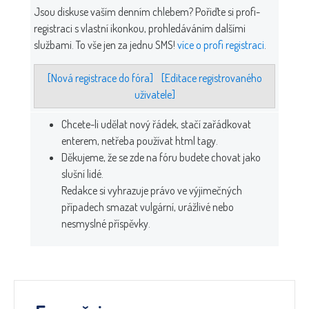
Jsou diskuse vaším denním chlebem? Pořiďte si profi-
registraci s vlastní ikonkou, prohledáváním dalšími
službami. To vše jen za jednu SMS!
více o profi registraci
.
[Nová registrace do fóra]
[Editace registrovaného
uživatele]
Chcete-li udělat nový řádek, stačí zařádkovat
enterem, netřeba používat html tagy.
Děkujeme, že se zde na fóru budete chovat jako
slušní lidé.
Redakce si vyhrazuje právo ve výjimečných
případech smazat vulgární, urážlivé nebo
nesmyslné příspěvky.