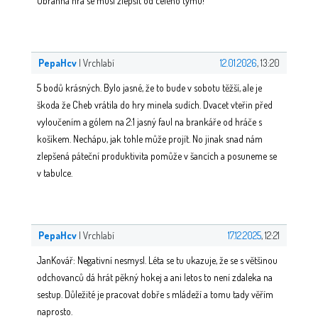
Obranná hra se musí zlepšit od celého týmu!
PepaHcv
| Vrchlabí
12.01.2026
, 13:20
5 bodů krásných. Bylo jasné, že to bude v sobotu těžší, ale je
škoda že Cheb vrátila do hry minela sudích. Dvacet vteřin před
vyloučením a gólem na 2:1 jasný faul na brankáře od hráče s
košíkem. Nechápu, jak tohle může projít. No jinak snad nám
zlepšená páteční produktivita pomůže v šancích a posuneme se
v tabulce.
PepaHcv
| Vrchlabí
17.12.2025
, 12:21
JanKovář: Negativní nesmysl. Léta se tu ukazuje, že se s většinou
odchovanců dá hrát pěkný hokej a ani letos to není zdaleka na
sestup. Důležité je pracovat dobře s mládeží a tomu tady věřím
naprosto.