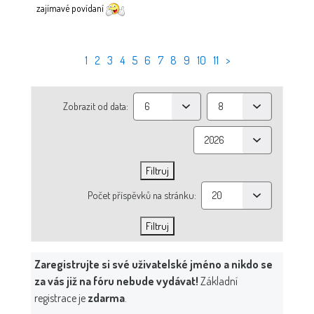
zajímavé povídaní
1
2
3
4
5
6
7
8
9
10
11
>
Zobrazit od data:
Počet příspěvků na stránku:
Zaregistrujte si své uživatelské jméno a nikdo se
za vás již na fóru nebude vydávat!
Základní
registrace je
zdarma
.