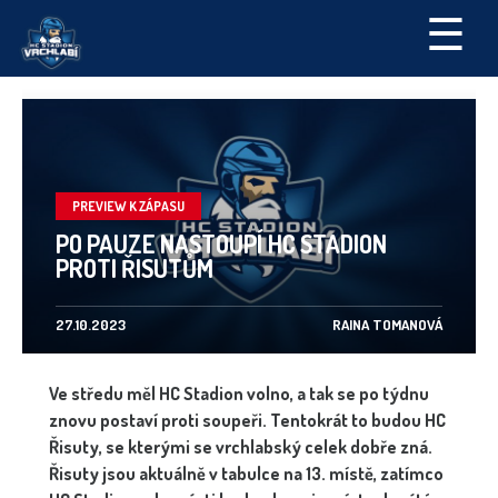
☰
PREVIEW K ZÁPASU
PO PAUZE NASTOUPÍ HC STADION
PROTI ŘISUTŮM
27.10.2023
RAINA TOMANOVÁ
Ve středu měl HC Stadion volno, a tak se po týdnu
znovu postaví proti soupeři. Tentokrát to budou HC
Řisuty, se kterými se vrchlabský celek dobře zná.
Řisuty jsou aktuálně v tabulce na 13. místě, zatímco