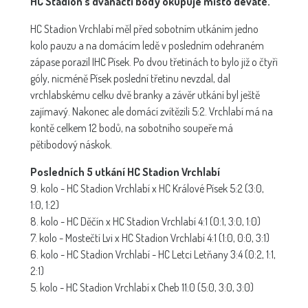
HC Stadion s dvanácti body okupuje místo deváté.
HC Stadion Vrchlabí měl před sobotním utkáním jedno
kolo pauzu a na domácím ledě v posledním odehraném
zápase porazil IHC Písek. Po dvou třetinách to bylo již o čtyři
góly, nicméně Písek poslední třetinu nevzdal, dal
vrchlabskému celku dvě branky a závěr utkání byl ještě
zajímavý. Nakonec ale domácí zvítězili 5:2. Vrchlabí má na
kontě celkem 12 bodů, na sobotního soupeře má
pětibodový náskok.
Posledních 5 utkání HC Stadion Vrchlabí
9. kolo - HC Stadion Vrchlabí x HC Králové Písek 5:2 (3:0,
1:0, 1:2)
8. kolo - HC Děčín x HC Stadion Vrchlabí 4:1 (0:1, 3:0, 1:0)
7. kolo - Mostečtí Lvi x HC Stadion Vrchlabí 4:1 (1:0, 0:0, 3:1)
6. kolo - HC Stadion Vrchlabí - HC Letci Letňany 3:4 (0:2, 1:1,
2:1)
5. kolo - HC Stadion Vrchlabí x Cheb 11:0 (5:0, 3:0, 3:0)