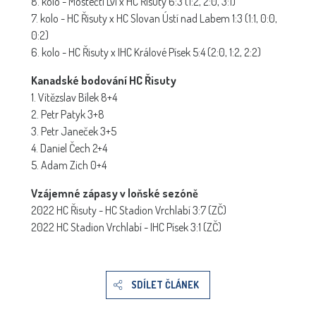
8. kolo - Mostečtí Lvi x HC Řisuty 6:3 (1:2, 2:0, 3:1)
7. kolo - HC Řisuty x HC Slovan Ústí nad Labem 1:3 (1:1, 0:0,
0:2)
6. kolo - HC Řisuty x IHC Králové Písek 5:4 (2:0, 1:2, 2:2)
Kanadské bodování HC Řisuty
1. Vítězslav Bílek 8+4
2. Petr Patyk 3+8
3. Petr Janeček 3+5
4. Daniel Čech 2+4
5. Adam Zich 0+4
Vzájemné zápasy v loňské sezóně
2022 HC Řisuty - HC Stadion Vrchlabí 3:7 (ZČ)
2022 HC Stadion Vrchlabí - IHC Písek 3:1 (ZČ)
SDÍLET ČLÁNEK