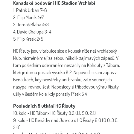
Kanadské bodování HC Stadion Vrchlabí
1. Patrik Urban 7+6
2. Filip Moník 4+7
3. Tomáš Bláha 4+3
4. David Chalupa 3+4
5. Filip Krsek 2+5
HC Řisuty jsou v tabulce sice o kousek níže než vrchlabský
klub, nicméně mají za sebou několik zajímavých zápasů. V
tom posledním odehraném nestačily na Kohouty z Tábora,
kteří je doma porazili vysoko 8:2. Nepovedl se ani zápas v
Benátkách, kdy nevstřelily ani branku, zato soupeř jich
nasypal rovnou šest. Naposledy si tříbodovou výhru Řisuty
užily v šestém kole, kdy porazily Písek 5:4.
Posledních 5 utkání HC Řisuty
10. kolo - HC Tábor x HC Řisuty 8:2 (1:1, 5:0, 2:1)
9. kolo - HC Benátky nad Jizerou x HC Řisuty 6:0 (0:0, 3:0,
3:0)