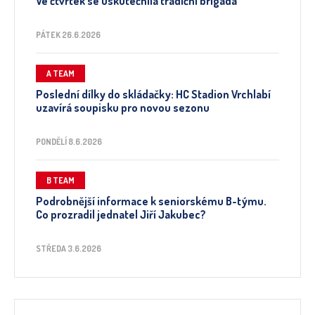
Ve čtvrtek se uskutečnila tradiční brigáda
PÁTEK 26.6.2026
A TEAM
Poslední dílky do skládačky: HC Stadion Vrchlabí
uzavírá soupisku pro novou sezonu
PONDĚLÍ 8.6.2026
B TEAM
Podrobnější informace k seniorskému B-týmu.
Co prozradil jednatel Jiří Jakubec?
STŘEDA 3.6.2026