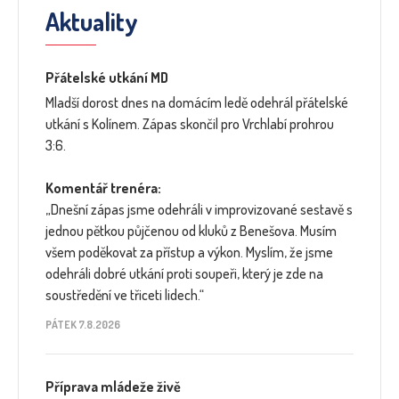
Aktuality
Přátelské utkání MD
Mladší dorost dnes na domácím ledě odehrál přátelské
utkání s Kolínem. Zápas skončil pro Vrchlabí prohrou
3:6.
Komentář trenéra:
„Dnešní zápas jsme odehráli v improvizované sestavě s
jednou pětkou půjčenou od kluků z Benešova. Musím
všem poděkovat za přístup a výkon. Myslím, že jsme
odehráli dobré utkání proti soupeři, který je zde na
soustředění ve třiceti lidech.“
PÁTEK 7.8.2026
Příprava mládeže živě