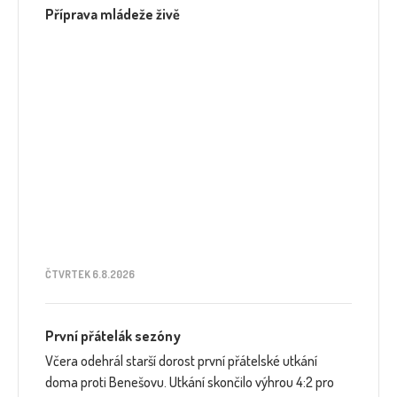
Příprava mládeže živě
ČTVRTEK 6.8.2026
První přátelák sezóny
Včera odehrál starší dorost první přátelské utkání
doma proti Benešovu. Utkání skončilo výhrou 4:2 pro