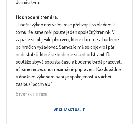
domácí tým.
Hodnocení trenéra:
„Dnešní výkon nás velmi mile překvapil, vzhledem k
tomu, že jsme měli pouze jeden společný trénink. V
zápase se objevilo plno věcí, které chceme a budeme
po hráčích vyžadovat. Samozřejmě se objevilo i pár
nedostatků, které se budeme snažit odstranit. Do
soutěže zbývá spousta času a budeme tvrdě pracovat,
ať jsme na sezonu maximálně připraveni. Každopádně
s dnešním výkonem panuje spokojenost a všichni
zaslouží pochvalu.“
ČTVRTEK 6.8.2026
ARCHIV AKTUALIT