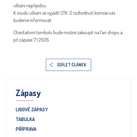
utkání nepřijedou.
K osudu utkání se vyjádří STK. O rozhodnutí komise vás
budeme informovat.
Charitativní tombolu bude možné zakoupit na fan shopu a
při zápase 7.1.2026.
SDÍLET ČLÁNEK
Zápasy
LIGOVÉ ZÁPASY
TABULKA
PŘÍPRAVA