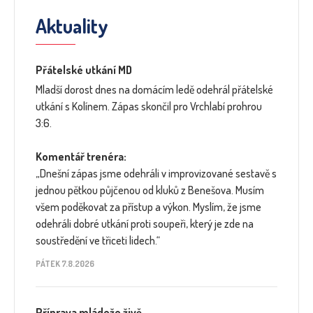
Aktuality
Přátelské utkání MD
Mladší dorost dnes na domácím ledě odehrál přátelské
utkání s Kolínem. Zápas skončil pro Vrchlabí prohrou
3:6.
Komentář trenéra:
„Dnešní zápas jsme odehráli v improvizované sestavě s
jednou pětkou půjčenou od kluků z Benešova. Musím
všem poděkovat za přístup a výkon. Myslím, že jsme
odehráli dobré utkání proti soupeři, který je zde na
soustředění ve třiceti lidech.“
PÁTEK 7.8.2026
Příprava mládeže živě