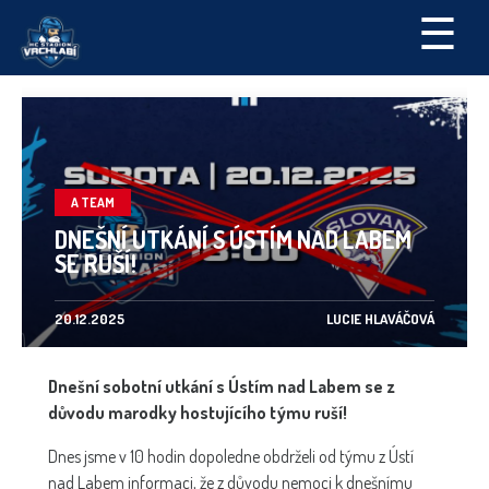
☰
A TEAM
DNEŠNÍ UTKÁNÍ S ÚSTÍM NAD LABEM
SE RUŠÍ!
20.12.2025
LUCIE HLAVÁČOVÁ
Dnešní sobotní utkání s Ústím nad Labem se z
důvodu marodky hostujícího týmu ruší!
Dnes jsme v 10 hodin dopoledne obdrželi od týmu z Ústí
nad Labem informaci, že z důvodu nemoci k dnešnímu