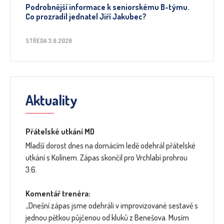
Podrobnější informace k seniorskému B-týmu.
Co prozradil jednatel Jiří Jakubec?
STŘEDA 3.6.2026
Aktuality
Přátelské utkání MD
Mladší dorost dnes na domácím ledě odehrál přátelské
utkání s Kolínem. Zápas skončil pro Vrchlabí prohrou
3:6.
Komentář trenéra:
„Dnešní zápas jsme odehráli v improvizované sestavě s
jednou pětkou půjčenou od kluků z Benešova. Musím