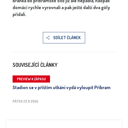
branka do příbramské sítě již ale nepadla, naopak
domácí rychle vyrovnali a pak ještě další dva góly
přidali.
SDÍLET ČLÁNEK
SOUVISEJÍCÍ ČLÁNKY
PREVIEW K ZÁPASU
Stadion se v příštím utkání vydá vyloupit Příbram
PÁTEK 22.11.2024