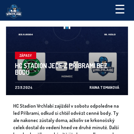
☰
ZÁPASY
HC STADION JEDE Z PŘÍBRAMI BEZ
BODŮ
23.11.2024
RAINA TOMANOVÁ
HC Stadion Vrchlabí zajížděl v sobotu odpoledne na
led Příbrami, odkud si chtěl odvézt cenné body. Ty
ale nakonec zůstaly doma, ačkoliv se krkonošský
celek dostal do vedení hned ve druhé minutě. Další