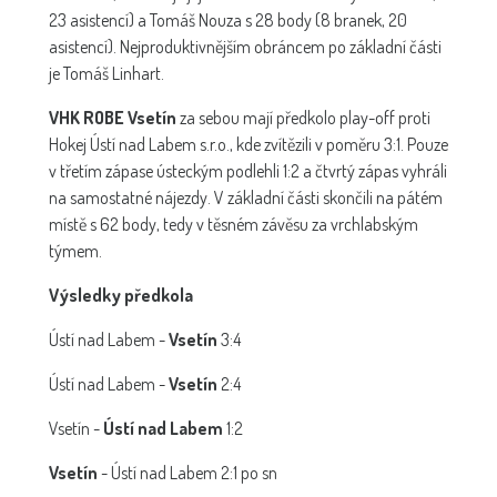
23 asistencí) a Tomáš Nouza s 28 body (8 branek, 20
asistencí). Nejproduktivnějším obráncem po základní části
je Tomáš Linhart.
VHK ROBE Vsetín
za sebou mají předkolo play-off proti
Hokej Ústí nad Labem s.r.o., kde zvítězili v poměru 3:1. Pouze
v třetím zápase ústeckým podlehli 1:2 a čtvrtý zápas vyhráli
na samostatné nájezdy. V základní části skončili na pátém
místě s 62 body, tedy v těsném závěsu za vrchlabským
týmem.
Výsledky předkola
Ústí nad Labem -
Vsetín
3:4
Ústí nad Labem -
Vsetín
2:4
Vsetín -
Ústí nad Labem
1:2
Vsetín
- Ústí nad Labem 2:1 po sn