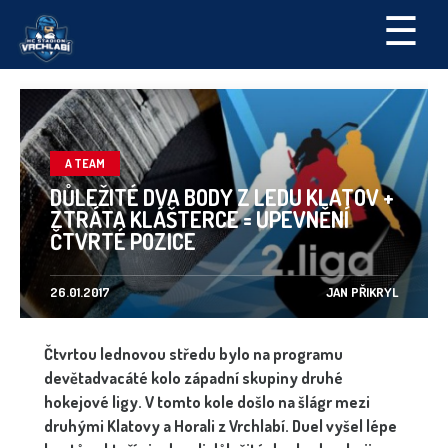
☰
A TEAM
DŮLEŽITÉ DVA BODY Z LEDU KLATOV +
ZTRÁTA KLÁŠTERCE = UPEVNĚNÍ
ČTVRTÉ POZICE
26.01.2017
JAN PŘIKRYL
Čtvrtou lednovou středu bylo na programu
devětadvacáté kolo západní skupiny druhé
hokejové ligy. V tomto kole došlo na šlágr mezi
druhými Klatovy a Horali z Vrchlabí. Duel vyšel lépe