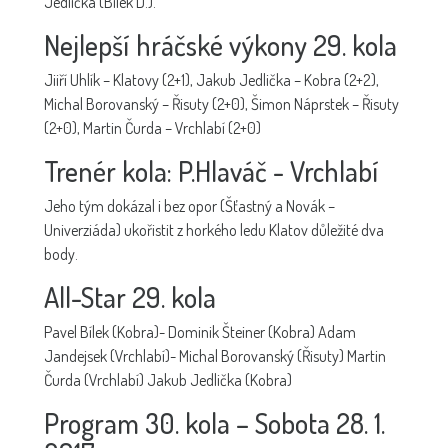
Jedlička (Bílek D.).
Nejlepší hráčské výkony 29. kola
Jiiří Uhlík – Klatovy (2+1), Jakub Jedlička – Kobra (2+2),
Michal Borovanský – Řisuty (2+0), Šimon Náprstek – Řisuty
(2+0), Martin Čurda – Vrchlabí (2+0)
Trenér kola: P.Hlaváč - Vrchlabí
Jeho tým dokázal i bez opor (Šťastný a Novák –
Univerziáda) ukořistit z horkého ledu Klatov důležité dva
body.
All-Star 29. kola
Pavel Bílek (Kobra)- Dominik Šteiner (Kobra) Adam
Jandejsek (Vrchlabí)- Michal Borovanský (Řisuty) Martin
Čurda (Vrchlabí) Jakub Jedlička (Kobra)
Program 30. kola – Sobota 28. 1.