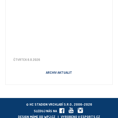
ČTVRTEK 6.8.2026
ARCHIV AKTUALIT
© HC STADION VRCHLABÍ S.R.O., 2006–2026
SLEDUJ NÁS NA
DESIGN MÁME OD
WPJ.CZ
| VYROBENO V
ESPORTS.CZ