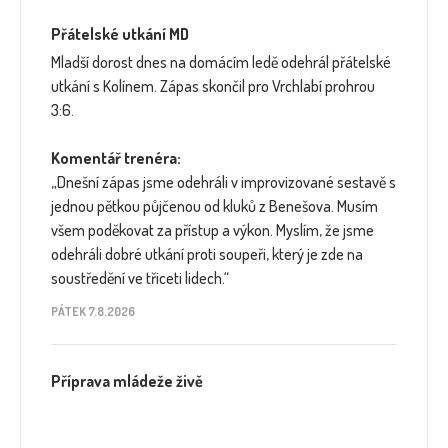
Přátelské utkání MD
Mladší dorost dnes na domácím ledě odehrál přátelské
utkání s Kolínem. Zápas skončil pro Vrchlabí prohrou
3:6.
Komentář trenéra:
„Dnešní zápas jsme odehráli v improvizované sestavě s
jednou pětkou půjčenou od kluků z Benešova. Musím
všem poděkovat za přístup a výkon. Myslím, že jsme
odehráli dobré utkání proti soupeři, který je zde na
soustředění ve třiceti lidech.“
PÁTEK 7.8.2026
Příprava mládeže živě