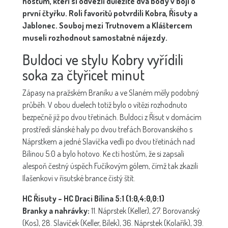
hostům, kteří si odvezli důležité dva body v boji o
první čtyřku. Roli favoritů potvrdili Kobra, Řisuty a
Jablonec. Souboj mezi Trutnovem a Kláštercem
museli rozhodnout samostatné nájezdy.
Buldoci ve stylu Kobry vyřídili
soka za čtyřicet minut
Zápasy na pražském Braníku a ve Slaném měly podobný
průběh. V obou duelech totiž bylo o vítězi rozhodnuto
bezpečně již po dvou třetinách. Buldoci z Řisut v domácím
prostředí slánské haly po dvou trefách Borovanského s
Náprstkem a jedné Slavíčka vedli po dvou třetinách nad
Bílinou 5:0 a bylo hotovo. Ke cti hostům, že si zapsali
alespoň čestný úspěch Fučíkovým gólem, čímž tak zkazili
Ilašenkovi v řisutské brance čistý štít.
HC Řisuty – HC Draci Bílina 5:1 (1:0,4:0,0:1)
Branky a nahrávky:
11. Náprstek (Keller), 27. Borovanský
(Kos), 28. Slavíček (Keller, Bílek), 36. Náprstek (Kolařík), 39.