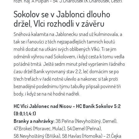
rozh. náj. A.Půlpán – 54. J.Charousek (K.Charousek, Cestr).
Sokolov se v Jablonci dlouho
držel, Vlci rozhodli v závěru
Sněhová kalamita na Jablonecku snad už kulminovala, a
tak se i fanoušci z těch nejzapadlejších tamních koutů
mohli dostat na utkání svých oblíbených Vlků. Ti se jim
odměnili výhrou nad Sokolovem, i když cesta k tomu vedla
pořádně trnitá. Ještě sedm minut před vypršením řádného
času držel Baník vyrovnaný stav 2:2, leč domácím se po
třech trefách v řadě notně ulevilo a nakonec si tak proti
beznadějně poslednímu týmu tabulky připsali povinné tři
body, i když se na ně hodně nadřeli.
HC Vlci Jablonec nad Nisou – HC Baník Sokolov 5:2
(0:0,1:1,4:1)
Branky a nahrávky:
38.Peřina (Nevyhoštěný, Demel),
47.Brokeš (Moravec, Mulač), 54.Demel (Peřina),
58.Nevyhoštěný (Bříška), 58.Havlas (Homolka) – 21.Čejka