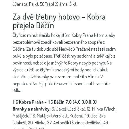
(Janata, Pajk), 56.Trapl (Sláma, Šik).
Za dvě třetiny hotovo – Kobra
přejela Děčín
Čtyřicet minut stačilo hokejistům Kobry Praha k tomu, aby
bezproblémově zpacifikovali bezbranného soupeře z
Děčína. Za tu dobu do sítě Medvědů Pražané nasázeli sedm
puků a bylo po zápase. Třetí část hry se dohrála takříkajíc z
povinnosti, neboť o jasné výhře Kobry nebylo pochyb. Na
výsledku 7:0 se čtyřmi kanadskými body podílel Jakub
Jedlička, dvě branky pak zaznamenal Filip Hlinka. V
neposlední řadě je pak třeba zmínit shout-out brankáře
Bílka.
HC Kobra Praha – HC Děčín 7:0 (4:0,3:0,0:0)
Branky a nahrávky:
6. Jakeš (Jedlička), 12. Hlinka (Vlach,
Matějček), 18. Matějek (Verbík J., Kučera), 19. Jedlička
(Jakeš), 29. Hlinka, 37. Antončík (Šteiner, Jedlička), 40.