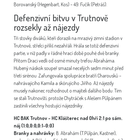
Borovanský (Hegenbart, Kos) – 49. Fučík (Petráš).
Defenzivní bitvu v Trutnově
rozsekly až nájezdy
Tři stovky diváků, kteří dorazili na mrazivý zimní stadion v
Trutnově, střelci příliš nezahřáli. Hrála se totiž defenzivní
partie, v níž padly v řádné hrací době pouhé dvě branky.
Přitom Draci vedli od osmé minuty trefou Abraháma.
Hubený náskok soupeř smazal necelých sedm minut před
třetí sirénou. Zafungovala spolupráce bratří Charousků –
nahrávajícího Kamila a skórujícího Jiřího. Až nájezdy
musely nakonec rozhodnout o majiteli dalšího bodu. Tím
se stali Trutnovští, protože Chytráček s Alešem Půlpánem
zastínili všechny hostující nájezdníky.
HC BAK Trutnov – HC Klášterec nad Ohří 2:1 po sám.
náj (1:0,0:0,0:1-0:0)
Branky a nahrávky:
8. Abrahám (T.Půlpán, Kastner),