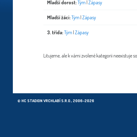
Mladší dorost:
Tým
|
Zápasy
Mladší žáci:
Tým
|
Zápasy
3. třída:
Tým
|
Zápasy
Litujeme, ale k vámi zvolené kategorii neexistuje s
© HC STADION VRCHLABÍ S.R.O., 2006–2026