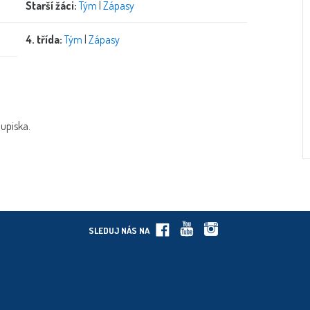
Starší žáci:
Tým
|
Zápasy
4. třída:
Tým
|
Zápasy
oupiska.
SLEDUJ NÁS NA