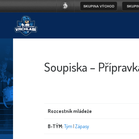
Soupiska – Příprav
Rozcestník mládeže
B-TÝM:
Tým
|
Zápasy