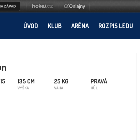
ÚVOD
KLUB
ARÉNA
ROZPIS LEDU
un
015
135 CM
25 KG
PRAVÁ
VÝŠKA
VÁHA
HŮL