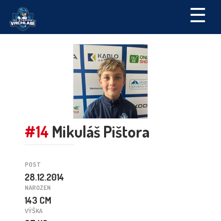
☰
#14
Mikuláš Pištora
POST
28.12.2014
NAROZEN
143 CM
VÝŠKA