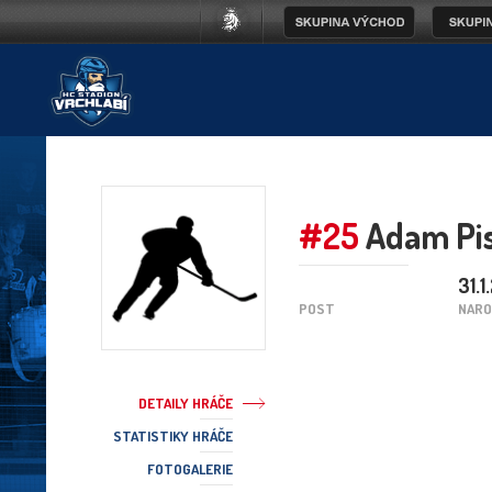
#25
Adam Pis
31.1
POST
NARO
DETAILY HRÁČE
STATISTIKY HRÁČE
FOTOGALERIE