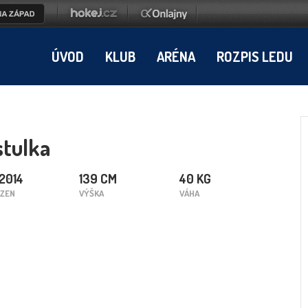
ÚVOD
KLUB
ARÉNA
ROZPIS LEDU
tulka
.2014
139 CM
40 KG
ZEN
VÝŠKA
VÁHA