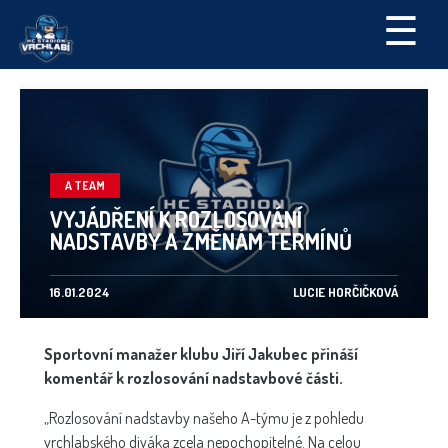
☰
A TEAM
VYJÁDŘENÍ K ROZLOSOVÁNÍ
NADSTAVBY A ZMĚNÁM TERMÍNŮ
16.01.2024
LUCIE HORČIČKOVÁ
Sportovní manažer klubu Jiří Jakubec přináší
komentář k rozlosování nadstavbové části.
„Rozlosování nadstavby našeho A-týmu je z pohledu
vrchlabského diváka zcela nepochopitelné. Na celou