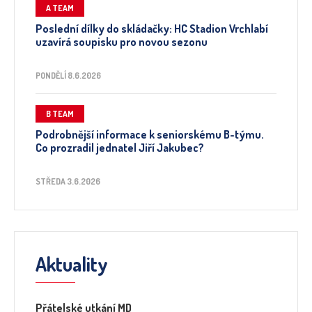
A TEAM
Poslední dílky do skládačky: HC Stadion Vrchlabí
uzavírá soupisku pro novou sezonu
PONDĚLÍ 8.6.2026
B TEAM
Podrobnější informace k seniorskému B-týmu.
Co prozradil jednatel Jiří Jakubec?
STŘEDA 3.6.2026
Aktuality
Přátelské utkání MD