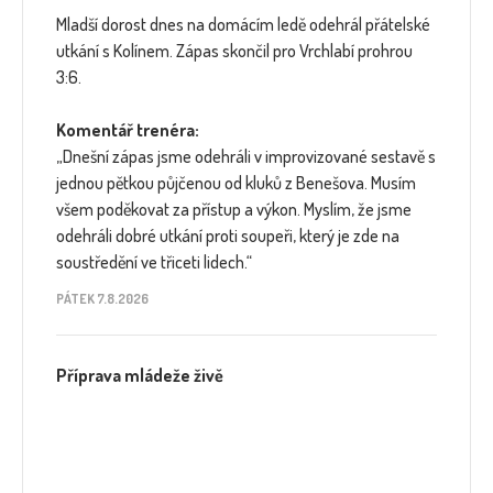
Mladší dorost dnes na domácím ledě odehrál přátelské
utkání s Kolínem. Zápas skončil pro Vrchlabí prohrou
3:6.
Komentář trenéra:
„Dnešní zápas jsme odehráli v improvizované sestavě s
jednou pětkou půjčenou od kluků z Benešova. Musím
všem poděkovat za přístup a výkon. Myslím, že jsme
odehráli dobré utkání proti soupeři, který je zde na
soustředění ve třiceti lidech.“
PÁTEK 7.8.2026
Příprava mládeže živě