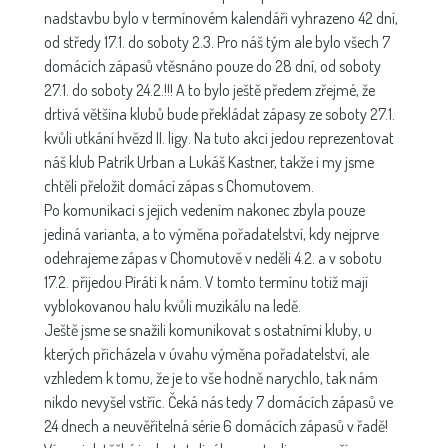
nadstavbu bylo v termínovém kalendáři vyhrazeno 42 dní,
od středy 17.1. do soboty 2.3. Pro náš tým ale bylo všech 7
domácích zápasů vtěsnáno pouze do 28 dní, od soboty
27.1. do soboty 24.2.!!! A to bylo ještě předem zřejmé, že
drtivá většina klubů bude překládat zápasy ze soboty 27.1.
kvůli utkání hvězd II. ligy. Na tuto akci jedou reprezentovat
náš klub Patrik Urban a Lukáš Kastner, takže i my jsme
chtěli přeložit domácí zápas s Chomutovem.
Po komunikaci s jejich vedením nakonec zbyla pouze
jediná varianta, a to výměna pořadatelství, kdy nejprve
odehrajeme zápas v Chomutově v neděli 4.2. a v sobotu
17.2. přijedou Piráti k nám. V tomto termínu totiž mají
vyblokovanou halu kvůli muzikálu na ledě.
Ještě jsme se snažili komunikovat s ostatními kluby, u
kterých přicházela v úvahu výměna pořadatelství, ale
vzhledem k tomu, že je to vše hodně narychlo, tak nám
nikdo nevyšel vstříc. Čeká nás tedy 7 domácích zápasů ve
24 dnech a neuvěřitelná série 6 domácích zápasů v řadě!