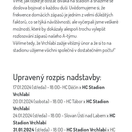
Víme, jak těžké je dostat diváka na stadion a snažíme se
doslova bojovat o každou duši. Uvědomujeme si, že
frekvence domácích zápasů je jedním z velmi důležitých
faktorů, co se týká návštěvnosti, ale vyčerpali jsme veškeré
možnosti, které by dokázaly alespoň trochu vylepšit
rozlosování zápasů našeho A-týmu.
Věříme tedy, že Vrchlabí zažije vítězný únor a že si to na
stadionu užijeme všichni společně v dostatečném počtu!“
Upravený rozpis nadstavby:
17.01.2024 (středa) - 18:00- HC Děčín x
HC Stadion
Vrchlabí
20.01.2024 (sobota) - 18:00 - HC Tábor x
HC Stadion
Vrchlabí
24.01.2024 (středa) - 18:00 - Slovan Ústí nad Labem x
HC
Stadion Vrchlabí
31.01.2024
(středa) - 18:00 -
HC Stadion Vrchlabí
x HC