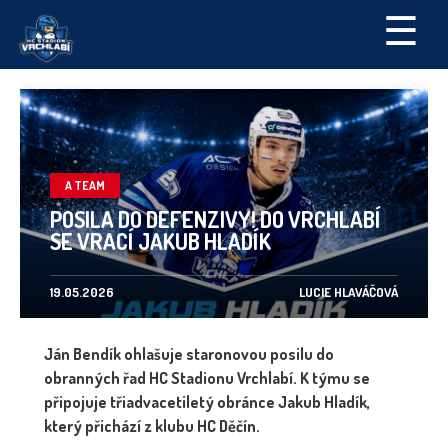
☰
A TEAM
POSILA DO DEFENZIVY! DO VRCHLABÍ
SE VRACÍ JAKUB HLADÍK
19.05.2026
LUCIE HLAVÁČOVÁ
Ján Bendík ohlašuje staronovou posilu do
obranných řad HC Stadionu Vrchlabí. K týmu se
připojuje třiadvacetiletý obránce Jakub Hladík,
který přichází z klubu HC Děčín.