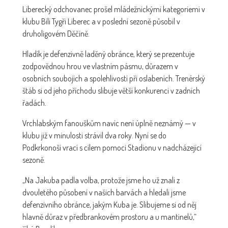
Liberecký odchovanec prošel mládežnickými kategoriemi v
klubu Bílí Tygři Liberec a v poslední sezoně působil v
druholigovém Děčíně.
Hladík je defenzivně laděný obránce, který se prezentuje
zodpovědnou hrou ve vlastním pásmu, důrazem v
osobních soubojích a spolehlivostí při oslabeních. Trenérský
štáb si od jeho příchodu slibuje větší konkurenci v zadních
řadách.
Vrchlabským fanouškům navíc není úplně neznámý — v
klubu již v minulosti strávil dva roky. Nyní se do
Podkrkonoší vrací s cílem pomoci Stadionu v nadcházející
sezoně.
„Na Jakuba padla volba, protože jsme ho už znali z
dvouletého působení v našich barvách a hledali jsme
defenzivního obránce, jakým Kuba je. Slibujeme si od něj
hlavně důraz v předbrankovém prostoru a u mantinelů,“