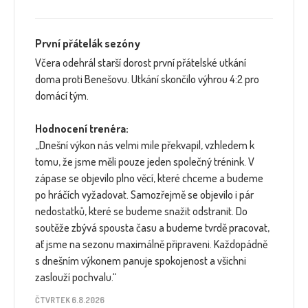
První přátelák sezóny
Včera odehrál starší dorost první přátelské utkání
doma proti Benešovu. Utkání skončilo výhrou 4:2 pro
domácí tým.
Hodnocení trenéra:
„Dnešní výkon nás velmi mile překvapil, vzhledem k
tomu, že jsme měli pouze jeden společný trénink. V
zápase se objevilo plno věcí, které chceme a budeme
po hráčích vyžadovat. Samozřejmě se objevilo i pár
nedostatků, které se budeme snažit odstranit. Do
soutěže zbývá spousta času a budeme tvrdě pracovat,
ať jsme na sezonu maximálně připraveni. Každopádně
s dnešním výkonem panuje spokojenost a všichni
zaslouží pochvalu.“
ČTVRTEK 6.8.2026