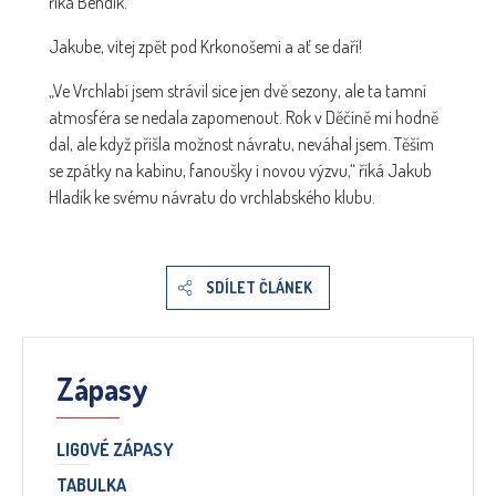
říká Bendík.
Jakube, vítej zpět pod Krkonošemi a ať se daří!
„Ve Vrchlabí jsem strávil sice jen dvě sezony, ale ta tamní
atmosféra se nedala zapomenout. Rok v Děčíně mi hodně
dal, ale když přišla možnost návratu, neváhal jsem. Těším
se zpátky na kabinu, fanoušky i novou výzvu,“ říká Jakub
Hladík ke svému návratu do vrchlabského klubu.
SDÍLET ČLÁNEK
Zápasy
LIGOVÉ ZÁPASY
TABULKA