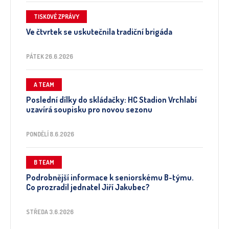
TISKOVÉ ZPRÁVY
Ve čtvrtek se uskutečnila tradiční brigáda
PÁTEK 26.6.2026
A TEAM
Poslední dílky do skládačky: HC Stadion Vrchlabí
uzavírá soupisku pro novou sezonu
PONDĚLÍ 8.6.2026
B TEAM
Podrobnější informace k seniorskému B-týmu.
Co prozradil jednatel Jiří Jakubec?
STŘEDA 3.6.2026