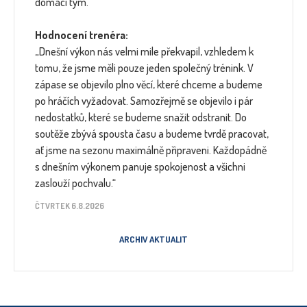
domácí tým.
Hodnocení trenéra:
„Dnešní výkon nás velmi mile překvapil, vzhledem k
tomu, že jsme měli pouze jeden společný trénink. V
zápase se objevilo plno věcí, které chceme a budeme
po hráčích vyžadovat. Samozřejmě se objevilo i pár
nedostatků, které se budeme snažit odstranit. Do
soutěže zbývá spousta času a budeme tvrdě pracovat,
ať jsme na sezonu maximálně připraveni. Každopádně
s dnešním výkonem panuje spokojenost a všichni
zaslouží pochvalu.“
ČTVRTEK 6.8.2026
ARCHIV AKTUALIT