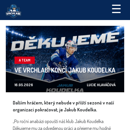
☰
A TEAM
VE VRCHLABÍ KONČÍ JAKUB KOUDELKA
16.05.2026
LUCIE HLAVÁČOVÁ
Dalším hráčem, který nebude v příští sezoně v naší
organizaci pokračovat, je Jakub Koudelka.
„Po roční anabázi opouští náš klub Jakub Koudelka.
Děkujeme mu za odvedenou práci a přejeme mu hodně