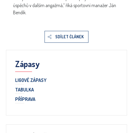
úspěchů v dalším angažmá,” říká sportovní manažer Ján
Bendík.
SDÍLET ČLÁNEK
Zápasy
LIGOVÉ ZÁPASY
TABULKA
PŘÍPRAVA