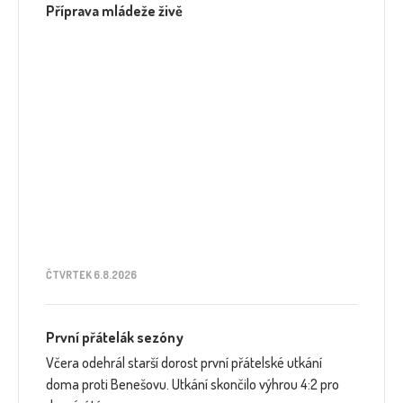
Příprava mládeže živě
ČTVRTEK 6.8.2026
První přátelák sezóny
Včera odehrál starší dorost první přátelské utkání
doma proti Benešovu. Utkání skončilo výhrou 4:2 pro