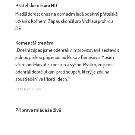
Přátelské utkání MD
Mladší dorost dnes na domácím ledě odehrál přátelské
utkání s Kolínem. Zápas skončil pro Vrchlabí prohrou
3:6.
Komentář trenéra:
„Dnešní zápas jsme odehráli v improvizované sestavě s
jednou pětkou půjčenou od kluků z Benešova. Musím
všem poděkovat za přístup a výkon. Myslím, že jsme
odehráli dobré utkání proti soupeři, který je zde na
soustředění ve třiceti lidech.“
PÁTEK 7.8.2026
Příprava mládeže živě